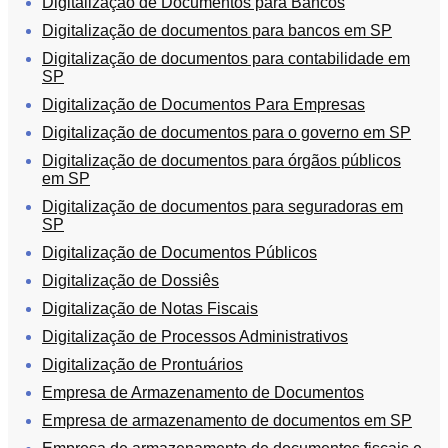
Digitalização de Documentos para Bancos
Orçamento
Digitalização de documentos para bancos em SP
Trabalhe
Conosco
Digitalização de documentos para contabilidade em
SP
Digitalização de Documentos Para Empresas
Digitalização de documentos para o governo em SP
Digitalização de documentos para órgãos públicos
em SP
Digitalização de documentos para seguradoras em
SP
X
Digitalização de Documentos Públicos
Digitalização de Dossiês
Digitalização de Notas Fiscais
Digitalização de Processos Administrativos
Digitalização de Prontuários
Empresa de Armazenamento de Documentos
Empresa de armazenamento de documentos em SP