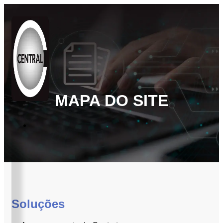
MAPA DO SITE
Soluções
BPO
de
Documentos
BPM
Workflow
Soluções
GED
e