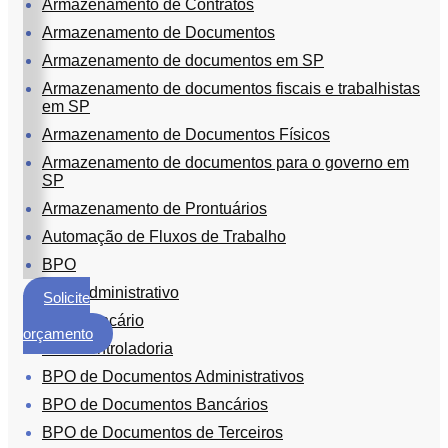
Armazenamento de Contratos
ECM
Armazenamento de Documentos
Formalização
Armazenamento de documentos em SP
e
Processamento
Armazenamento de documentos fiscais e trabalhistas
de
em SP
Documentos
Armazenamento de Documentos Físicos
Gestão
Armazenamento de documentos para o governo em
de
SP
Documentos
Armazenamento de Prontuários
Digitalização
Automação de Fluxos de Trabalho
de
BPO
Documentos
BPO administrativo
Solicite
Microfilmagem
um
BPO Bancário
de
orçamento
Documentos
BPO controladoria
BPO de Documentos Administrativos
Guarda
de
BPO de Documentos Bancários
Documentos
BPO de Documentos de Terceiros