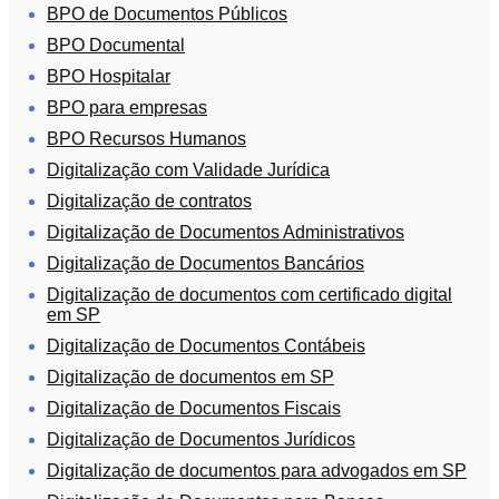
BPO de Documentos Públicos
Segurança
BPO Documental
da
BPO Hospitalar
Informação
Cibernética
BPO para empresas
da
BPO Recursos Humanos
Central
de
Digitalização com Validade Jurídica
Vendas
Digitalização de contratos
Normas
Digitalização de Documentos Administrativos
de
Digitalização de Documentos Bancários
Proteção
a
Digitalização de documentos com certificado digital
em SP
Lei
Geral
Digitalização de Documentos Contábeis
de
Digitalização de documentos em SP
Proteção
de
Digitalização de Documentos Fiscais
Dados
Digitalização de Documentos Jurídicos
Digitalização de documentos para advogados em SP
Blog
Contato