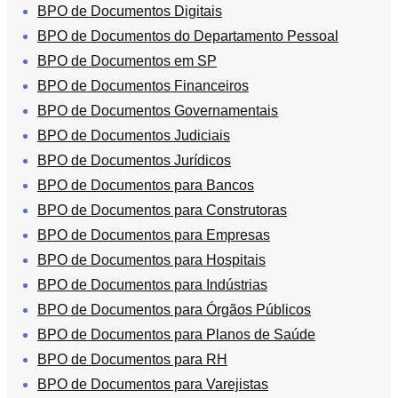
Conversão
BPO de Documentos Digitais
de
BPO de Documentos do Departamento Pessoal
Mídias
BPO de Documentos em SP
C.O.L.D
BPO de Documentos Financeiros
WEB
BPO de Documentos Governamentais
Cases
BPO de Documentos Judiciais
CENTRALINF
BPO de Documentos Jurídicos
Quem
BPO de Documentos para Bancos
Somos
BPO de Documentos para Construtoras
Unidades
BPO de Documentos para Empresas
Nossas
BPO de Documentos para Hospitais
Políticas
BPO de Documentos para Indústrias
Política
BPO de Documentos para Órgãos Públicos
de
Privacidade
BPO de Documentos para Planos de Saúde
Política
BPO de Documentos para RH
de
BPO de Documentos para Varejistas
Cookies