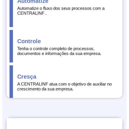
Automatize
Conversão
de
Automatize o fluxo dos seus processos com a
CENTRALINF .
Mídias
C.O.L.D
WEB
Cases
Controle
CENTRALINF
Tenha o controle completo de processos,
documentos e informações da sua empresa.
Quem
Somos
Unidades
Cresça
Nossas
A CENTRALINF atua com o objetivo de auxiliar no
Políticas
crescimento da sua empresa.
Política
de
Privacidade
Política
de
Cookies