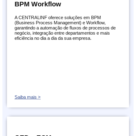
BPM Workflow
Orçamento
Trabalhe
Conosco
A CENTRALINF oferece soluções em BPM
(Business Process Management) e Workflow,
garantindo a automação de fluxos de processos de
negócio, integração entre departamentos e mais
eficiência no dia a dia da sua empresa.
X
Saiba mais >