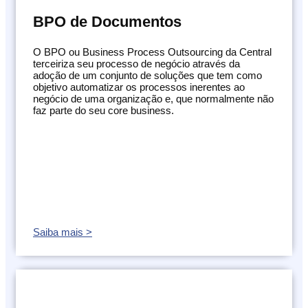
BPO de Documentos
Segurança
da
Informação
O BPO ou Business Process Outsourcing da Central
Cibernética
terceiriza seu processo de negócio através da
da
adoção de um conjunto de soluções que tem como
objetivo automatizar os processos inerentes ao
Central
negócio de uma organização e, que normalmente não
de
faz parte do seu core business.
Vendas
Normas
de
Proteção
a
Lei
Geral
de
Saiba mais >
Proteção
de
Dados
Blog
Contato