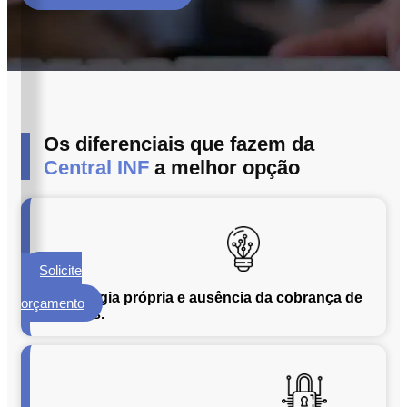
ECM
Formalização
e
Processamento
de
Documentos
Os diferenciais que fazem da
Gestão
de
Central INF
a melhor opção
Documentos
Digitalização
de
Documentos
Solicite
Microfilmagem
um
de
Tecnologia própria e ausência da cobrança de
orçamento
licenças.
Documentos
Guarda
de
Documentos