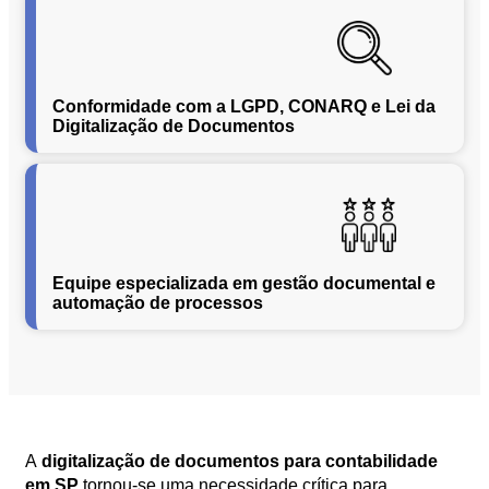
Segurança
da
Informação
Cibernética
Conformidade com a LGPD, CONARQ e Lei da
da
Digitalização de Documentos
Central
de
Vendas
Normas
de
Proteção
Equipe especializada em gestão documental e
a
automação de processos
Lei
Geral
de
Proteção
de
Dados
Blog
A
digitalização de documentos para contabilidade
Contato
em SP
tornou-se uma necessidade crítica para