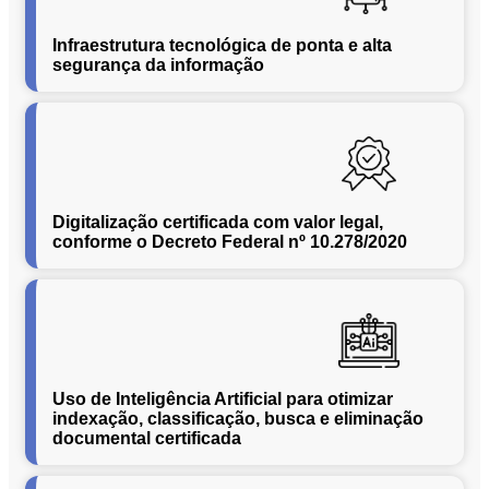
Conversão
de
Infraestrutura tecnológica de ponta e alta
Mídias
segurança da informação
C.O.L.D
WEB
Cases
CENTRALINF
Quem
Digitalização certificada com valor legal,
Somos
conforme o Decreto Federal nº 10.278/2020
Unidades
Nossas
Políticas
Política
de
Uso de Inteligência Artificial para otimizar
Privacidade
indexação, classificação, busca e eliminação
documental certificada
Política
de
Cookies