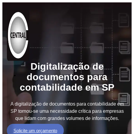
Digitalização de
documentos para
Soluções
contabilidade em SP
BPO
de
Documentos
A digitalização de documentos para contabilidade em
BPM
SP tornou-se uma necessidade crítica para empresas
Workflow
que lidam com grandes volumes de informações.
GED
Solicite um orçamento
e