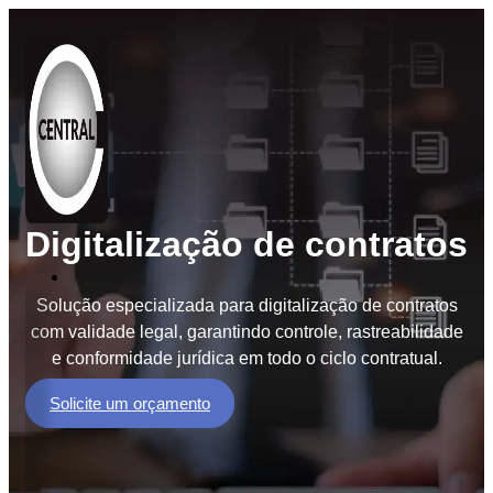
Digitalização de contratos
Soluções
Solução especializada para digitalização de contratos
BPO
com validade legal, garantindo controle, rastreabilidade
de
e conformidade jurídica em todo o ciclo contratual.
Documentos
BPM
Solicite um orçamento
Workflow
GED
e