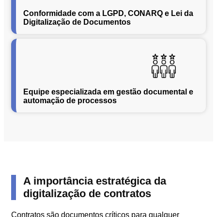
Conformidade com a LGPD, CONARQ e Lei da
Segurança
Digitalização de Documentos
da
Informação
Cibernética
da
Central
de
Vendas
Equipe especializada em gestão documental e
Normas
automação de processos
de
Proteção
a
Lei
Geral
de
Proteção
de
A importância estratégica da
Dados
digitalização de contratos
Blog
Contato
Contratos são documentos críticos para qualquer