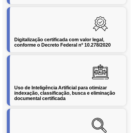
Conversão
de
Mídias
C.O.L.D
WEB
Digitalização certificada com valor legal,
Cases
conforme o Decreto Federal nº 10.278/2020
CENTRALINF
Quem
Somos
Unidades
Nossas
Uso de Inteligência Artificial para otimizar
Políticas
indexação, classificação, busca e eliminação
Política
documental certificada
de
Privacidade
Política
de
Cookies