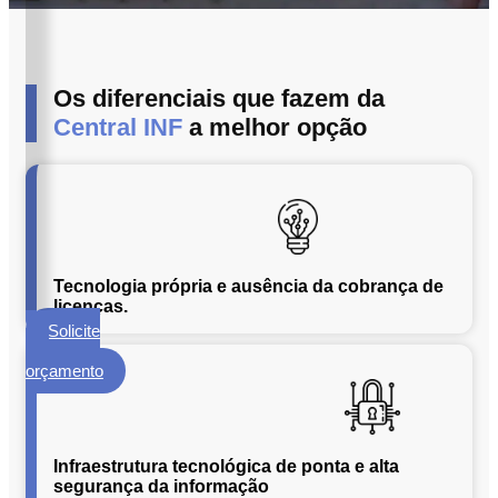
ECM
Formalização
e
Processamento
Os diferenciais que fazem da
de
Central INF
a melhor opção
Documentos
Gestão
de
Documentos
Digitalização
de
Tecnologia própria e ausência da cobrança de
Documentos
licenças.
Solicite
Microfilmagem
um
de
orçamento
Documentos
Guarda
de
Infraestrutura tecnológica de ponta e alta
Documentos
segurança da informação