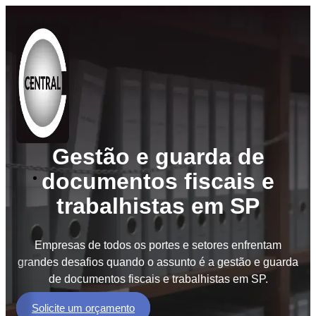
Gestão e guarda de
documentos fiscais e
Soluções
trabalhistas em SP
BPO
de
Documentos
Empresas de todos os portes e setores enfrentam
BPM
grandes desafios quando o assunto é a gestão e guarda
Workflow
de documentos fiscais e trabalhistas em SP.
GED
Solicite um orçamento
e