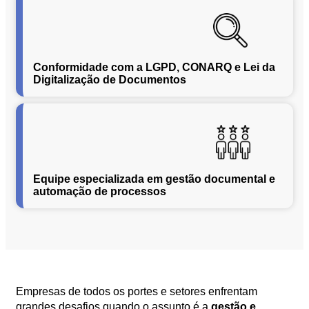
Segurança
da
Informação
Cibernética
Conformidade com a LGPD, CONARQ e Lei da
da
Digitalização de Documentos
Central
de
Vendas
Normas
de
Proteção
Equipe especializada em gestão documental e
a
automação de processos
Lei
Geral
de
Proteção
de
Dados
Blog
Empresas de todos os portes e setores enfrentam
Contato
grandes desafios quando o assunto é a
gestão e