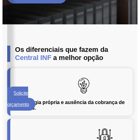
ECM
Formalização
e
Processamento
de
Documentos
Os diferenciais que fazem da
Gestão
de
Central INF
a melhor opção
Documentos
Digitalização
de
Documentos
Solicite
Microfilmagem
um
de
Tecnologia própria e ausência da cobrança de
orçamento
licenças.
Documentos
Guarda
de
Documentos