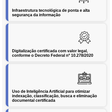
Conversão
de
Infraestrutura tecnológica de ponta e alta
Mídias
segurança da informação
C.O.L.D
WEB
Cases
CENTRALINF
Quem
Digitalização certificada com valor legal,
Somos
conforme o Decreto Federal nº 10.278/2020
Unidades
Nossas
Políticas
Política
de
Uso de Inteligência Artificial para otimizar
Privacidade
indexação, classificação, busca e eliminação
documental certificada
Política
de
Cookies