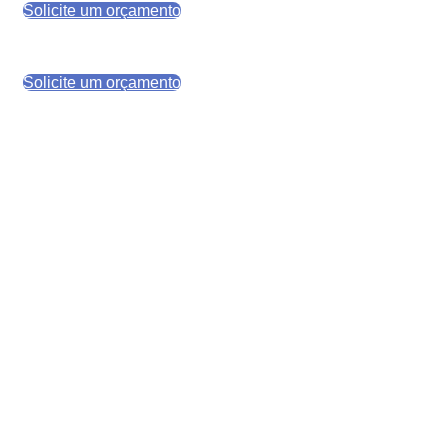
Documental Inteligente da Central INF, que une
Solicite um orçamento
tecnologia, automação, IA e conformidade legal em
todas as etapas da gestão documental.
Solicite um orçamento