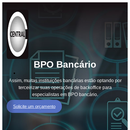
BPO Bancário
Soluções
Assim, muitas instituições bancárias estão optando por
BPO
terceirizar suas operações de backoffice para
de
especialistas em BPO bancário.
Documentos
BPM
Solicite um orçamento
Workflow
GED
e