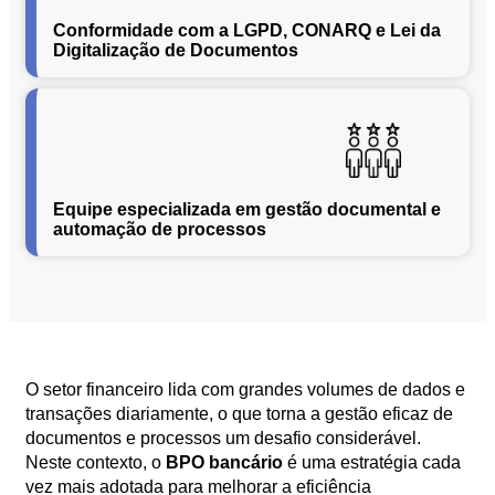
Conformidade com a LGPD, CONARQ e Lei da
Segurança
Digitalização de Documentos
da
Informação
Cibernética
da
Central
de
Vendas
Equipe especializada em gestão documental e
Normas
automação de processos
de
Proteção
a
Lei
Geral
de
Proteção
O setor financeiro lida com grandes volumes de dados e
de
transações diariamente, o que torna a gestão eficaz de
Dados
documentos e processos um desafio considerável.
Neste contexto, o
BPO bancário
é uma estratégia cada
Blog
Contato
vez mais adotada para melhorar a eficiência