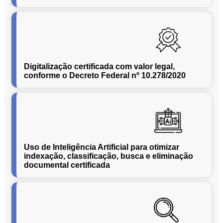
Conversão
de
Mídias
C.O.L.D
WEB
Digitalização certificada com valor legal,
Cases
conforme o Decreto Federal nº 10.278/2020
CENTRALINF
Quem
Somos
Unidades
Nossas
Uso de Inteligência Artificial para otimizar
Políticas
indexação, classificação, busca e eliminação
Política
documental certificada
de
Privacidade
Política
de
Cookies