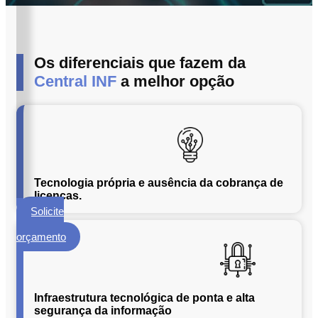
ECM
Formalização
e
Processamento
Os diferenciais que fazem da
de
Central INF
a melhor opção
Documentos
Gestão
de
Documentos
Digitalização
de
Tecnologia própria e ausência da cobrança de
Documentos
licenças.
Solicite
Microfilmagem
um
de
orçamento
Documentos
Guarda
de
Infraestrutura tecnológica de ponta e alta
Documentos
segurança da informação