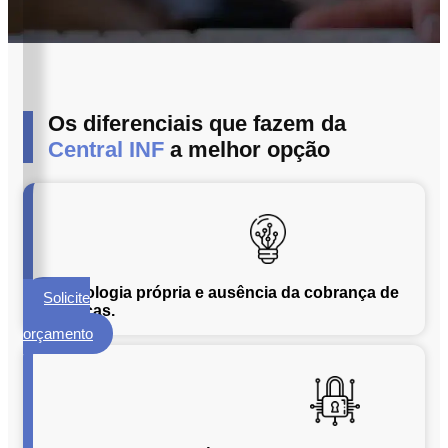
ECM
Formalização
e
Processamento
de
Os diferenciais que fazem da
Documentos
Central INF
a melhor opção
Gestão
de
Documentos
Digitalização
de
Documentos
Tecnologia própria e ausência da cobrança de
Solicite
Microfilmagem
licenças.
um
de
orçamento
Documentos
Guarda
de
Documentos