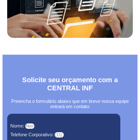
Solicite seu orçamento com a
CENTRAL INF
Preencha o formulário abaixo que em breve nossa equipe
entrará em contato:
Nome:
Telefone Corporativo: