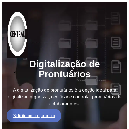
Digitalização de
Prontuários
Soluções
BPO
de
A digitalização de prontuários é a opção ideal para
Documentos
digitalizar, organizar, certificar e controlar prontuários de
colaboradores.
BPM
Workflow
Solicite um orçamento
GED
e