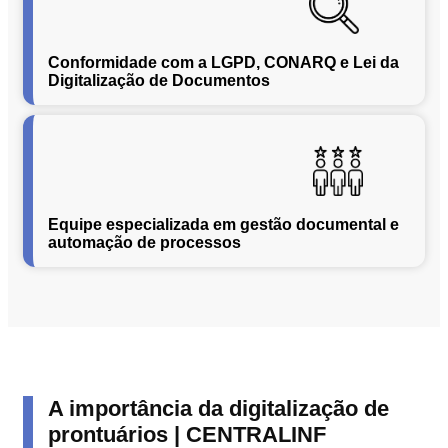
Segurança
da
Conformidade com a LGPD, CONARQ e Lei da
Informação
Digitalização de Documentos
Cibernética
da
Central
de
Vendas
Normas
de
Equipe especializada em gestão documental e
automação de processos
Proteção
a
Lei
Geral
de
Proteção
de
Dados
A importância da digitalização de
Blog
prontuários | CENTRALINF
Contato