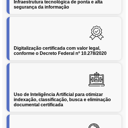
Infraestrutura tecnológica de ponta e alta
Conversão
segurança da informação
de
Mídias
C.O.L.D
WEB
Cases
CENTRALINF
Digitalização certificada com valor legal,
conforme o Decreto Federal nº 10.278/2020
Quem
Somos
Unidades
Nossas
Políticas
Política
Uso de Inteligência Artificial para otimizar
indexação, classificação, busca e eliminação
de
documental certificada
Privacidade
Política
de
Cookies