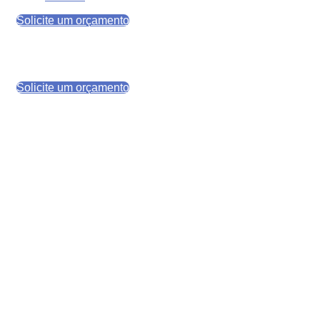
ocupando espaço e dificultando o acesso às
Solicite um orçamento
informações? Centralize documentos de sua operadora
ou corretoras de planos de saúde com mais segurança,
organização e rastreabilidade.
Solicite um orçamento