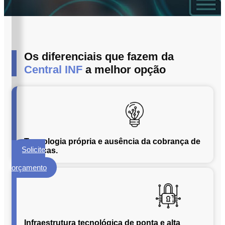
ECM
Formalização
e
Processamento
de
Os diferenciais que fazem da
Documentos
Central INF
a melhor opção
Gestão
de
Documentos
Digitalização
de
Documentos
Tecnologia própria e ausência da cobrança de
Solicite
licenças.
Microfilmagem
um
de
orçamento
Documentos
Guarda
de
Documentos
Infraestrutura tecnológica de ponta e alta