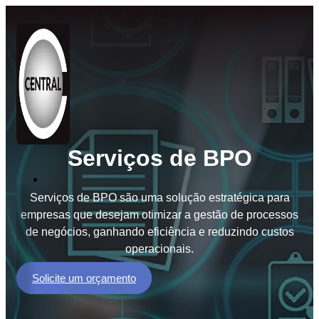
Serviços de BPO
Soluções
Serviços de BPO são uma solução estratégica para
BPO
empresas que desejam otimizar a gestão de processos
de
de negócios, ganhando eficiência e reduzindo custos
Documentos
operacionais.
BPM
Workflow
Solicite um orçamento
GED
e