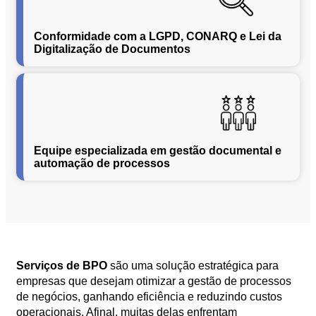
Segurança
da
Conformidade com a LGPD, CONARQ e Lei da
Informação
Digitalização de Documentos
Cibernética
da
Central
de
Vendas
Normas
Equipe especializada em gestão documental e
de
automação de processos
Proteção
a
Lei
Geral
de
Proteção
de
Serviços de BPO
são uma solução estratégica para
Dados
empresas que desejam otimizar a gestão de processos
de negócios, ganhando eficiência e reduzindo custos
Blog
Contato
operacionais. Afinal, muitas delas enfrentam