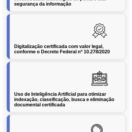
Conversão
segurança da informação
de
Mídias
C.O.L.D
WEB
Cases
Digitalização certificada com valor legal,
CENTRALINF
conforme o Decreto Federal nº 10.278/2020
Quem
Somos
Unidades
Nossas
Políticas
Uso de Inteligência Artificial para otimizar
Política
indexação, classificação, busca e eliminação
de
documental certificada
Privacidade
Política
de
Cookies