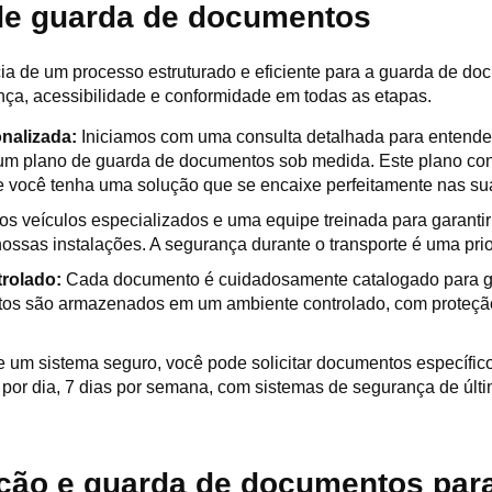
de guarda de documentos
a de um processo estruturado e eficiente para a guarda de do
nça, acessibilidade e conformidade em todas as etapas.
onalizada:
Iniciamos com uma consulta detalhada para entende
m plano de guarda de documentos sob medida. Este plano cons
 você tenha uma solução que se encaixe perfeitamente nas su
mos veículos especializados e uma equipe treinada para garant
ossas instalações. A segurança durante o transporte é uma pri
trolado:
Cada documento é cuidadosamente catalogado para gar
tos são armazenados em um ambiente controlado, com proteção
e um sistema seguro, você pode solicitar documentos específi
 por dia, 7 dias por semana, com sistemas de segurança de últ
ção e guarda de documentos par