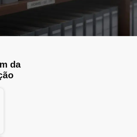
em da
ção