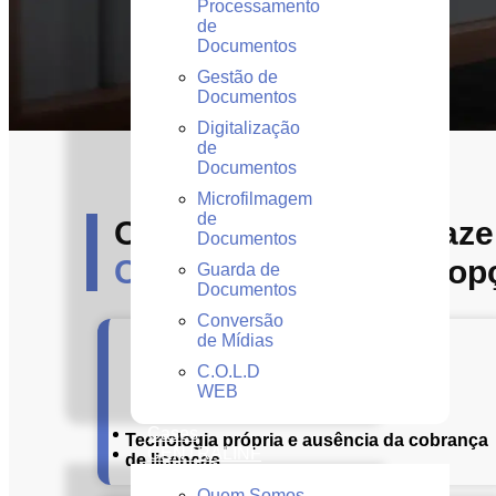
Processamento
de
Documentos
Gestão de
Documentos
Digitalização
de
Documentos
Microfilmagem
de
Os diferenciais que faz
Documentos
Central INF
a melhor op
Guarda de
Documentos
Conversão
de Mídias
C.O.L.D
WEB
Cases
Tecnologia própria e ausência da cobrança
CENTRALINF
de licenças.
Quem Somos