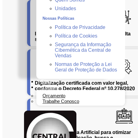
Unidades
Nossas Políticas
Política de Privacidade
Infraestrutura tecnológica de ponta e alta
Política de Cookies
segurança da informação
Segurança da Informação
Cibernética da Central de
Vendas
Normas de Proteção a Lei
Geral de Proteção de Dados
Blog
Digitalização certificada com valor legal,
Contato
conforme o Decreto Federal nº 10.278/2020
Orçamento
Trabalhe Conosco
Uso de Inteligência Artificial para otimizar
indexação, classificação, busca e