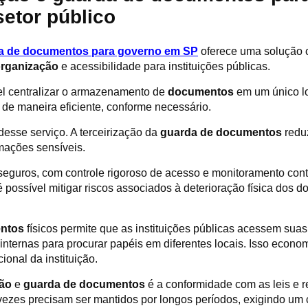
setor público
da de documentos para governo em SP
oferece uma solução 
rganização
e acessibilidade para instituições públicas.
el centralizar o armazenamento de
documentos
em um único lo
de maneira eficiente, conforme necessário.
desse serviço. A terceirização da
guarda de documentos
reduz
mações sensíveis.
eguros, com controle rigoroso de acesso e monitoramento cont
é possível mitigar riscos associados à deterioração física dos 
ntos
físicos permite que as instituições públicas acessem sua
ternas para procurar papéis em diferentes locais. Isso economi
ional da instituição.
ão
e
guarda de documentos
é a conformidade com as leis e 
vezes precisam ser mantidos por longos períodos, exigindo um c