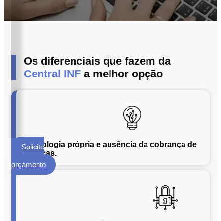
ECM
Formalização
e
Processamento
de
Os diferenciais que fazem da
Documentos
Central INF
a melhor opção
Gestão
de
Documentos
Digitalização
de
Documentos
Tecnologia própria e ausência da cobrança de
Solicite
Microfilmagem
licenças.
um
de
orçamento
Documentos
Guarda
de
Documentos