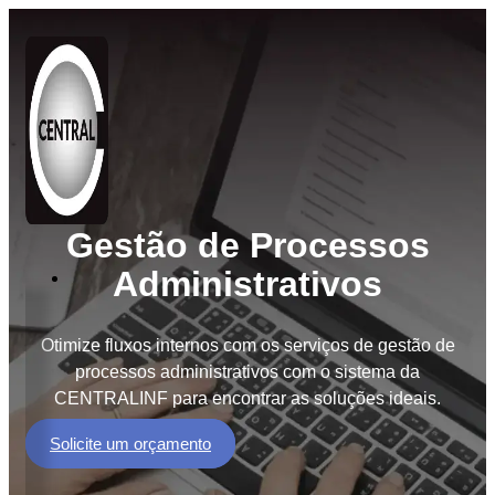
Gestão de Processos
Administrativos
Soluções
BPO
de
Otimize fluxos internos com os serviços de gestão de
Documentos
processos administrativos com o sistema da
CENTRALINF para encontrar as soluções ideais.
BPM
Workflow
Solicite um orçamento
GED
e