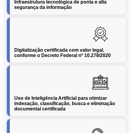
Infraestrutura tecnológica de ponta e alta
Conversão
segurança da informação
de
Mídias
C.O.L.D
WEB
Cases
CENTRALINF
Digitalização certificada com valor legal,
conforme o Decreto Federal nº 10.278/2020
Quem
Somos
Unidades
Nossas
Políticas
Política
Uso de Inteligência Artificial para otimizar
indexação, classificação, busca e eliminação
de
documental certificada
Privacidade
Política
de
Cookies