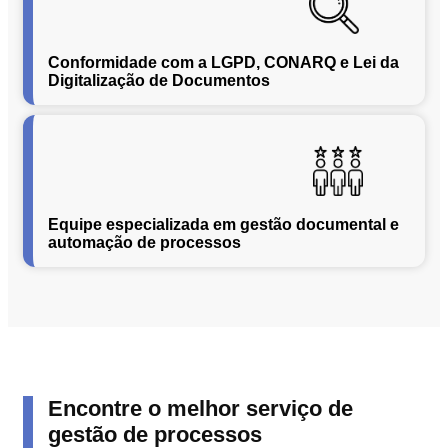
Segurança
da
Conformidade com a LGPD, CONARQ e Lei da
Informação
Digitalização de Documentos
Cibernética
da
Central
de
Vendas
Normas
de
Equipe especializada em gestão documental e
automação de processos
Proteção
a
Lei
Geral
de
Proteção
de
Dados
Encontre o melhor serviço de
Blog
gestão de processos
Contato