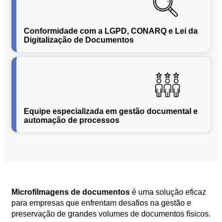
Segurança
da
Conformidade com a LGPD, CONARQ e Lei da
Informação
Digitalização de Documentos
Cibernética
da
Central
de
Vendas
Normas
de
Equipe especializada em gestão documental e
automação de processos
Proteção
a
Lei
Geral
de
Proteção
de
Dados
Microfilmagens de documentos
é uma solução eficaz
para empresas que enfrentam desafios na gestão e
Blog
preservação de grandes volumes de documentos físicos.
Contato