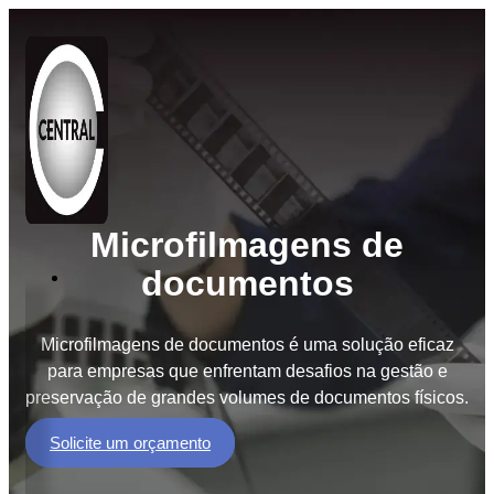
Microfilmagens de
documentos
Soluções
BPO
de
Microfilmagens de documentos é uma solução eficaz
Documentos
para empresas que enfrentam desafios na gestão e
preservação de grandes volumes de documentos físicos.
BPM
Workflow
Solicite um orçamento
GED
e