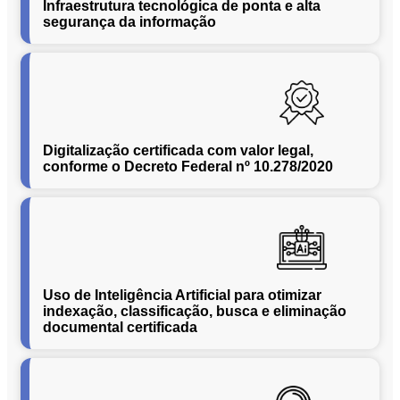
Infraestrutura tecnológica de ponta e alta
Conversão
segurança da informação
de
Mídias
C.O.L.D
WEB
Cases
CENTRALINF
Digitalização certificada com valor legal,
conforme o Decreto Federal nº 10.278/2020
Quem
Somos
Unidades
Nossas
Políticas
Política
Uso de Inteligência Artificial para otimizar
indexação, classificação, busca e eliminação
de
documental certificada
Privacidade
Política
de
Cookies