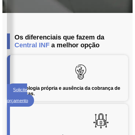
ECM
Formalização
e
Processamento
de
Os diferenciais que fazem da
Documentos
Central INF
a melhor opção
Gestão
de
Documentos
Digitalização
de
Documentos
Tecnologia própria e ausência da cobrança de
Solicite
Microfilmagem
licenças.
um
de
orçamento
Documentos
Guarda
de
Documentos