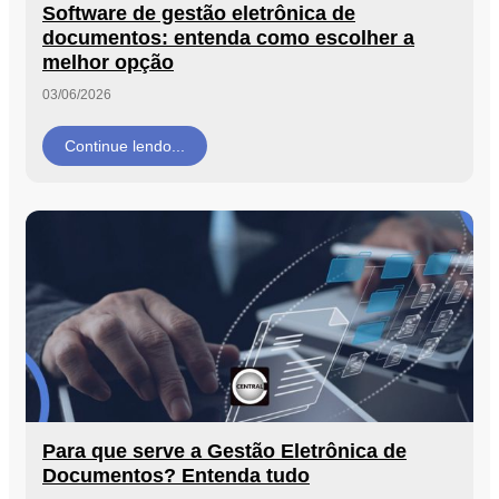
Software de gestão eletrônica de
Segurança
documentos: entenda como escolher a
da
melhor opção
Informação
03/06/2026
Cibernética
da
Central
Continue lendo...
de
Vendas
Normas
de
Proteção
a
Lei
Geral
de
Proteção
de
Dados
Para que serve a Gestão Eletrônica de
Blog
Documentos? Entenda tudo
Contato