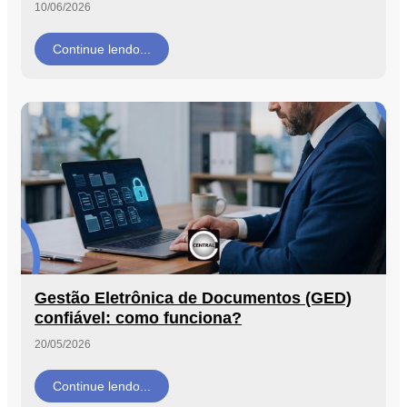
10/06/2026
Orçamento
Trabalhe
Continue lendo...
Conosco
X
Gestão Eletrônica de Documentos (GED)
confiável: como funciona?
20/05/2026
Continue lendo...