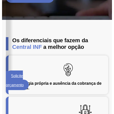
ECM
Formalização
e
Processamento
de
Documentos
Os diferenciais que fazem da
Gestão
de
Central INF
a melhor opção
Documentos
Digitalização
de
Documentos
Solicite
Microfilmagem
um
de
Tecnologia própria e ausência da cobrança de
orçamento
licenças.
Documentos
Guarda
de
Documentos