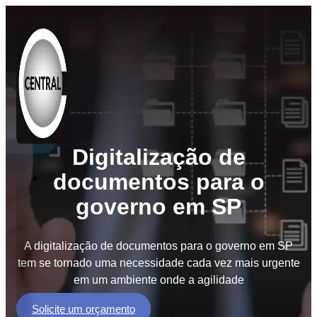
Digitalização de
documentos para o
Soluções
governo em SP
BPO
de
Documentos
A digitalização de documentos para o governo em SP
BPM
tem se tornado uma necessidade cada vez mais urgente
Workflow
em um ambiente onde a agilidade
GED
Solicite um orçamento
e