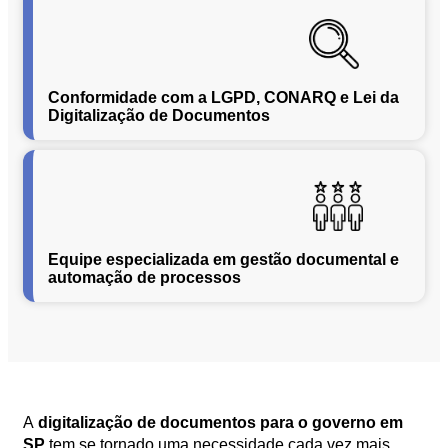
Segurança
da
Informação
Cibernética
Conformidade com a LGPD, CONARQ e Lei da
da
Digitalização de Documentos
Central
de
Vendas
Normas
de
Proteção
Equipe especializada em gestão documental e
a
automação de processos
Lei
Geral
de
Proteção
de
Dados
Blog
A
digitalização de documentos para o governo em
Contato
SP
tem se tornado uma necessidade cada vez mais