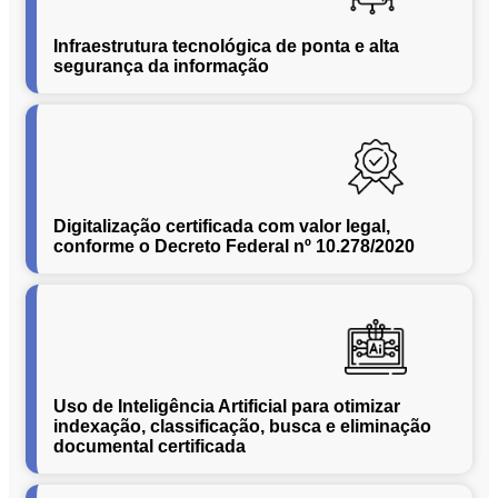
Conversão
de
Infraestrutura tecnológica de ponta e alta
Mídias
segurança da informação
C.O.L.D
WEB
Cases
CENTRALINF
Quem
Digitalização certificada com valor legal,
Somos
conforme o Decreto Federal nº 10.278/2020
Unidades
Nossas
Políticas
Política
de
Uso de Inteligência Artificial para otimizar
Privacidade
indexação, classificação, busca e eliminação
documental certificada
Política
de
Cookies