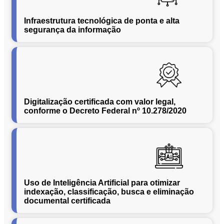
Conversão
de
Infraestrutura tecnológica de ponta e alta
Mídias
segurança da informação
C.O.L.D
WEB
Cases
CENTRALINF
Quem
Digitalização certificada com valor legal,
Somos
conforme o Decreto Federal nº 10.278/2020
Unidades
Nossas
Políticas
Política
de
Uso de Inteligência Artificial para otimizar
Privacidade
indexação, classificação, busca e eliminação
documental certificada
Política
de
Cookies