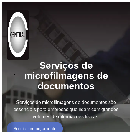
Serviços de
microfilmagens de
Soluções
documentos
BPO
de
Documentos
Serviços de microfilmagens de documentos são
BPM
essenciais para empresas que lidam com grandes
Workflow
volumes de informações físicas.
GED
Solicite um orçamento
e