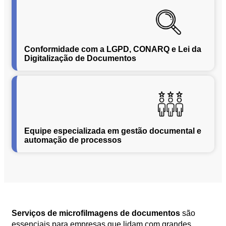
Segurança
da
Informação
Cibernética
Conformidade com a LGPD, CONARQ e Lei da
da
Digitalização de Documentos
Central
de
Vendas
Normas
de
Proteção
Equipe especializada em gestão documental e
a
automação de processos
Lei
Geral
de
Proteção
de
Dados
Blog
Serviços de microfilmagens de documentos
são
Contato
essenciais para empresas que lidam com grandes