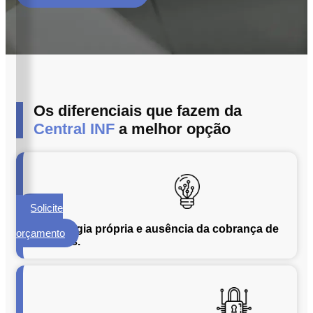
ECM
Formalização
e
Processamento
de
Documentos
Os diferenciais que fazem da
Gestão
de
Central INF
a melhor opção
Documentos
Digitalização
de
Documentos
Solicite
Microfilmagem
um
de
Tecnologia própria e ausência da cobrança de
orçamento
licenças.
Documentos
Guarda
de
Documentos