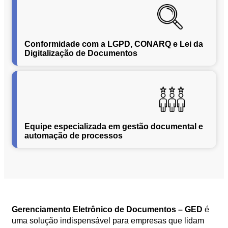
Segurança
da
Informação
Conformidade com a LGPD, CONARQ e Lei da
Cibernética
Digitalização de Documentos
da
Central
de
Vendas
Normas
de
Proteção
Equipe especializada em gestão documental e
a
automação de processos
Lei
Geral
de
Proteção
de
Dados
Gerenciamento Eletrônico de Documentos – GED
é
Blog
uma solução indispensável para empresas que lidam
Contato