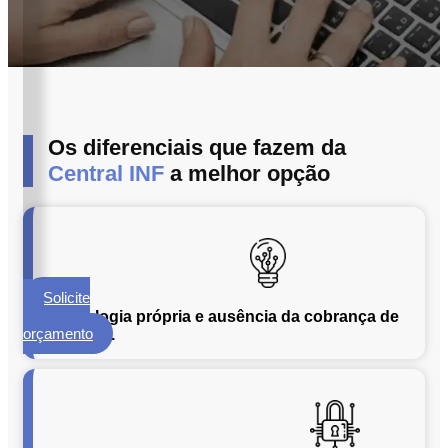
ECM
Formalização
e
Processamento
de
Documentos
Os diferenciais que fazem da
Gestão
Central INF
a melhor opção
de
Documentos
Digitalização
de
Documentos
Solicite
Microfilmagem
um
Tecnologia própria e ausência da cobrança de
de
orçamento
licenças.
Documentos
Guarda
de
Documentos