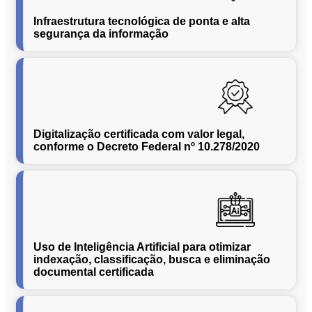
Conversão
de
Infraestrutura tecnológica de ponta e alta
Mídias
segurança da informação
C.O.L.D
WEB
Cases
CENTRALINF
Digitalização certificada com valor legal,
Quem
conforme o Decreto Federal nº 10.278/2020
Somos
Unidades
Nossas
Políticas
Política
de
Uso de Inteligência Artificial para otimizar
Privacidade
indexação, classificação, busca e eliminação
documental certificada
Política
de
Cookies