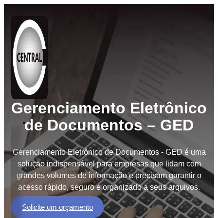
Gerenciamento Eletrônico
de Documentos – GED
Soluções
BPO
de
Gerenciamento Eletrônico de Documentos - GED é uma
Documentos
solução indispensável para empresas que lidam com
grandes volumes de informação e precisam garantir o
BPM
Workflow
acesso rápido, seguro e organizado a seus arquivos.
GED
Solicite um orçamento
e