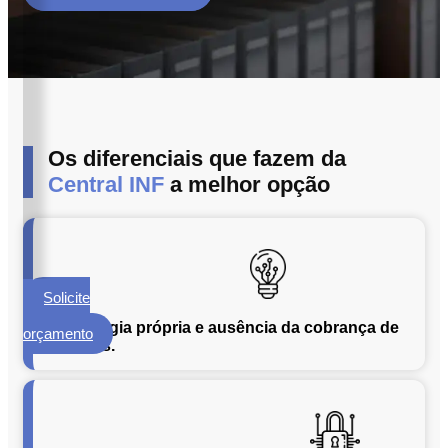
ECM
Formalização
e
Processamento
de
Documentos
Os diferenciais que fazem da
Gestão
de
Central INF
a melhor opção
Documentos
Digitalização
de
Documentos
Solicite
Microfilmagem
um
de
Tecnologia própria e ausência da cobrança de
orçamento
licenças.
Documentos
Guarda
de
Documentos