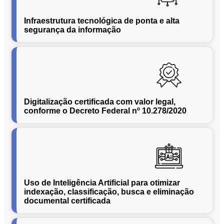
Conversão
de
Infraestrutura tecnológica de ponta e alta
Mídias
segurança da informação
C.O.L.D
WEB
Cases
CENTRALINF
Quem
Digitalização certificada com valor legal,
Somos
conforme o Decreto Federal nº 10.278/2020
Unidades
Nossas
Políticas
Política
de
Uso de Inteligência Artificial para otimizar
Privacidade
indexação, classificação, busca e eliminação
documental certificada
Política
de
Cookies