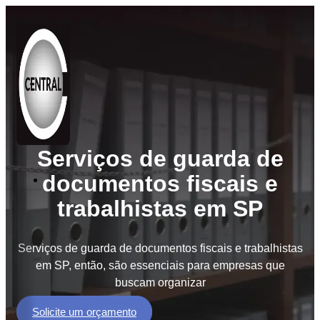
Serviços de guarda de
documentos fiscais e
Soluções
trabalhistas em SP
BPO
de
Documentos
Serviços de guarda de documentos fiscais e trabalhistas
BPM
em SP, então, são essenciais para empresas que
Workflow
buscam organizar
GED
Solicite um orçamento
e