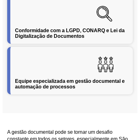
Segurança
da
Informação
Cibernética
Conformidade com a LGPD, CONARQ e Lei da
da
Digitalização de Documentos
Central
de
Vendas
Normas
de
Proteção
Equipe especializada em gestão documental e
a
automação de processos
Lei
Geral
de
Proteção
de
Dados
Blog
A gestão documental pode se tornar um desafio
Contato
constante em todos os setores, especialmente em São