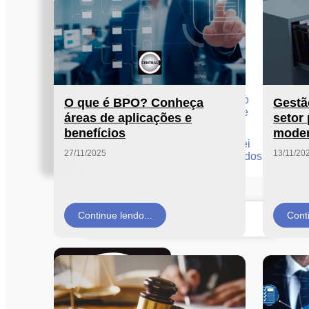
Unidades
Nossas Políticas
Política de Privacidade
Política de Cookies
Segurança da Informação
O que é BPO? Conheça
Gestã
Cibernética da Central de
áreas de aplicações e
setor
Vendas
benefícios
moder
Normas de Proteção a Lei
27/11/2025
13/11/20
Geral de Proteção de Dados
Blog
Contato
Orçamento
Continue lendo...
Cont
Trabalhe Conosco