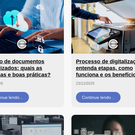
o de documentos
Processo de digitaliza
lizados: quais as
entenda etapas, como
cas e boas práticas?
funciona e os benefíci
26
23/12/2025
inue lendo...
Continue lendo...