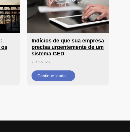
:
Indícios de que sua empresa
 os
precisa urgentemente de um
sistema GED
23/05/2025
Continue lendo...