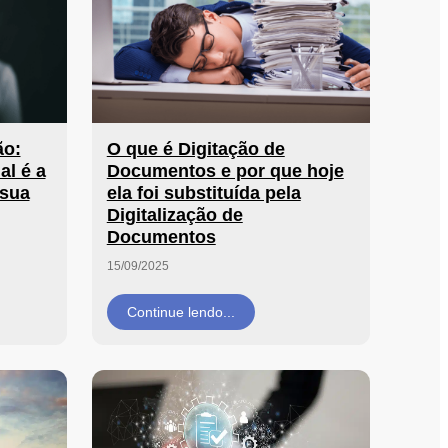
ão:
O que é Digitação de
al é a
Documentos e por que hoje
 sua
ela foi substituída pela
Digitalização de
Documentos
15/09/2025
Continue lendo...