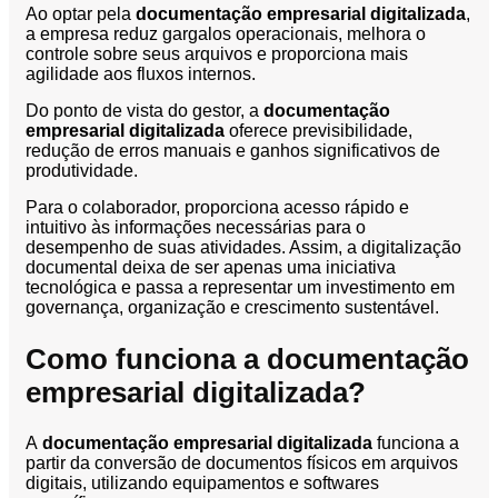
Conversão
Ao optar pela
documentação empresarial digitalizada
,
de
a empresa reduz gargalos operacionais, melhora o
Mídias
controle sobre seus arquivos e proporciona mais
agilidade aos fluxos internos.
C.O.L.D
Do ponto de vista do gestor, a
documentação
WEB
empresarial digitalizada
oferece previsibilidade,
redução de erros manuais e ganhos significativos de
Cases
produtividade.
CENTRALINF
Para o colaborador, proporciona acesso rápido e
Quem
intuitivo às informações necessárias para o
Somos
desempenho de suas atividades. Assim, a digitalização
documental deixa de ser apenas uma iniciativa
Unidades
tecnológica e passa a representar um investimento em
governança, organização e crescimento sustentável.
Nossas
Políticas
Como funciona a documentação
Política
empresarial digitalizada?
de
Privacidade
A
documentação empresarial digitalizada
funciona a
Política
partir da conversão de documentos físicos em arquivos
de
digitais, utilizando equipamentos e softwares
Cookies