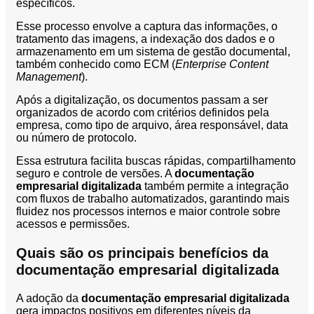
específicos.
Segurança
Esse processo envolve a captura das informações, o
da
tratamento das imagens, a indexação dos dados e o
Informação
armazenamento em um sistema de gestão documental,
Cibernética
também conhecido como ECM (
Enterprise Content
Management
).
da
Central
Após a digitalização, os documentos passam a ser
de
organizados de acordo com critérios definidos pela
Vendas
empresa, como tipo de arquivo, área responsável, data
ou número de protocolo.
Normas
de
Essa estrutura facilita buscas rápidas, compartilhamento
Proteção
seguro e controle de versões. A
documentação
a
empresarial digitalizada
também permite a integração
com fluxos de trabalho automatizados, garantindo mais
Lei
fluidez nos processos internos e maior controle sobre
Geral
acessos e permissões.
de
Proteção
Quais são os principais benefícios da
de
documentação empresarial digitalizada
Dados
Blog
A adoção da
documentação empresarial digitalizada
Contato
gera impactos positivos em diferentes níveis da