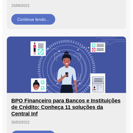
15/06/2022
Segurança
da
Continue lendo...
Informação
Cibernética
da
Central
de
Vendas
Normas
de
Proteção
a
Lei
Geral
de
BPO Financeiro para Bancos e Instituições
Proteção
de Crédito: Conheça 11 soluções da
de
Central Inf
Dados
30/03/2022
Blog
Contato