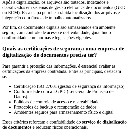
Após a digitalização, os arquivos são tratados, indexados e
classificados em sistemas de gestão eletrônica de documentos (GED
Segurança
ou ECM). Essa etapa permite a rápida localização dos arquivos e
da
integração com fluxos de trabalho automatizados.
Informação
Cibernética
Por fim, os documentos digitais são armazenados em ambiente
da
seguro, com controle de acesso e rastreabilidade, garantindo
Central
conformidade com normas e legislações vigentes.
de
Quais as certificações de segurança uma empresa de
Vendas
digitalização de documentos precisa ter?
Normas
de
Para garantir a proteção das informações, é essencial avaliar as
Proteção
certificações da empresa contratada. Entre as principais, destacam-
a
se:
Lei
Certificação ISO 27001 (gestão de segurança da informação).
Geral
Conformidade com a LGPD (Lei Geral de Proteção de
de
Dados).
Proteção
Políticas de controle de acesso e rastreabilidade.
de
Protocolos de backup e recuperação de dados.
Dados
Ambientes seguros para armazenamento físico e digital.
Blog
Esses critérios reforçam a confiabilidade do
serviço de digitalização
Contato
de documentos
e reduzem riscos operacionais.