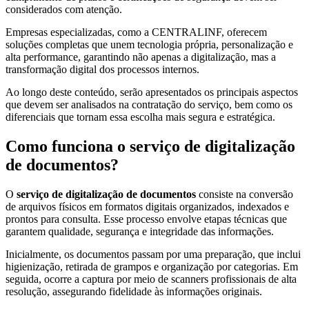
Conversão
considerados com atenção.
de
Empresas especializadas, como a CENTRALINF, oferecem
Mídias
soluções completas que unem tecnologia própria, personalização e
C.O.L.D
alta performance, garantindo não apenas a digitalização, mas a
transformação digital dos processos internos.
WEB
Ao longo deste conteúdo, serão apresentados os principais aspectos
Cases
que devem ser analisados na contratação do serviço, bem como os
CENTRALINF
diferenciais que tornam essa escolha mais segura e estratégica.
Quem
Como funciona o serviço de digitalização
Somos
de documentos?
Unidades
O
serviço de digitalização de documentos
consiste na conversão
Nossas
de arquivos físicos em formatos digitais organizados, indexados e
Políticas
prontos para consulta. Esse processo envolve etapas técnicas que
Política
garantem qualidade, segurança e integridade das informações.
de
Inicialmente, os documentos passam por uma preparação, que inclui
Privacidade
higienização, retirada de grampos e organização por categorias. Em
Política
seguida, ocorre a captura por meio de scanners profissionais de alta
resolução, assegurando fidelidade às informações originais.
de
Cookies