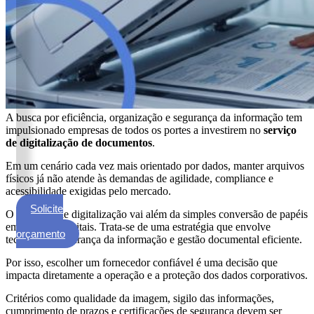
ECM
Formalização
e
Processamento
de
Documentos
Gestão
A busca por eficiência, organização e segurança da informação tem
de
impulsionado empresas de todos os portes a investirem no
serviço
Documentos
de digitalização de documentos
.
Digitalização
Em um cenário cada vez mais orientado por dados, manter arquivos
de
físicos já não atende às demandas de agilidade, compliance e
acessibilidade exigidas pelo mercado.
Documentos
Solicite
O processo de digitalização vai além da simples conversão de papéis
Microfilmagem
um
em arquivos digitais. Trata-se de uma estratégia que envolve
de
orçamento
tecnologia, segurança da informação e gestão documental eficiente.
Documentos
Por isso, escolher um fornecedor confiável é uma decisão que
Guarda
impacta diretamente a operação e a proteção dos dados corporativos.
de
Documentos
Critérios como qualidade da imagem, sigilo das informações,
cumprimento de prazos e certificações de segurança devem ser