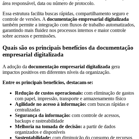
área responsável, data ou número de protocolo.
Segurança
Essa estrutura facilita buscas rápidas, compartilhamento seguro e
da
controle de versões. A
documentação empresarial digitalizada
Informação
também permite a integração com fluxos de trabalho automatizados,
Cibernética
garantindo mais fluidez nos processos internos e maior controle
da
sobre acessos e permissões.
Central
de
Quais são os principais benefícios da documentação
Vendas
empresarial digitalizada
Normas
A adoção da
documentação empresarial digitalizada
gera
de
impactos positivos em diferentes níveis da organização.
Proteção
a
Entre os principais benefícios, destacam-se:
Lei
Redução de custos operacionais:
com eliminação de gastos
Geral
com papel, impressão, transporte e armazenamento físico
de
Agilidade no acesso à informação:
com buscas rápidas e
Proteção
centralizadas
de
Segurança da informação:
com controle de acessos,
Dados
backups e rastreabilidade
Melhoria na tomada de decisão:
a partir de dados
Blog
organizados e disponíveis
Contato
Sustentabilidade:
com diminuição do consumo de recursos