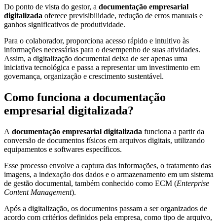
Conversão
Do ponto de vista do gestor, a
documentação empresarial
de
digitalizada
oferece previsibilidade, redução de erros manuais e
Mídias
ganhos significativos de produtividade.
C.O.L.D
Para o colaborador, proporciona acesso rápido e intuitivo às
informações necessárias para o desempenho de suas atividades.
WEB
Assim, a digitalização documental deixa de ser apenas uma
iniciativa tecnológica e passa a representar um investimento em
Cases
governança, organização e crescimento sustentável.
CENTRALINF
Como funciona a documentação
Quem
Somos
empresarial digitalizada?
Unidades
A
documentação empresarial digitalizada
funciona a partir da
conversão de documentos físicos em arquivos digitais, utilizando
Nossas
Políticas
equipamentos e softwares específicos.
Política
Esse processo envolve a captura das informações, o tratamento das
de
imagens, a indexação dos dados e o armazenamento em um sistema
Privacidade
de gestão documental, também conhecido como ECM (
Enterprise
Content Management
).
Política
Após a digitalização, os documentos passam a ser organizados de
de
acordo com critérios definidos pela empresa, como tipo de arquivo,
Cookies