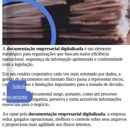
ECM
Formalização
e
Processamento
de
Documentos
Gestão
A
documentação empresarial digitalizada
é um elemento
de
estratégico para organizações que buscam maior eficiência
Documentos
operacional, segurança da informação aprimorada e conformidade
com a legislação.
Digitalização
de
Em um cenário corporativo cada vez mais orientado por dados, a
gestão de documentos em formato físico passa a representar riscos,
Documentos
custos elevados e limitações importantes para a tomada de decisão.
Solicite
Microfilmagem
um
A digitalização documental surge, portanto, como um processo
de
orçamento
estruturado que organiza, preserva e torna acessíveis informações
Documentos
essenciais para o negócio.
Guarda
Ao optar pela
documentação empresarial digitalizada
, a empresa
de
reduz gargalos operacionais, melhora o controle sobre seus arquivos
Documentos
e proporciona mais agilidade aos fluxos internos.