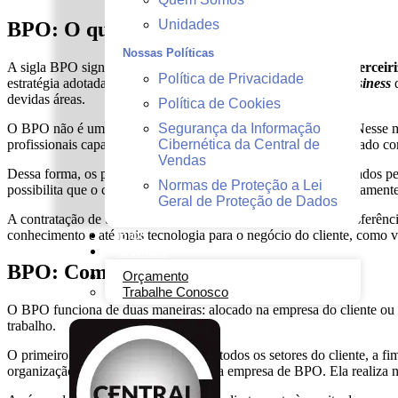
Unidades
BPO: O que é?
Nossas Políticas
A sigla BPO significa
“
Business Process Outsourcing
” ou “
Terceir
Política de Privacidade
estratégia adotada por empresas que desejam
focar no
core business
d
devidas áreas.
Política de Cookies
O BPO não é um serviço em si, mas um modelo de negócios. Nesse mo
Segurança da Informação
profissionais capacitados e com o conhecimento técnico atualizado co
Cibernética da Central de
Vendas
Dessa forma, os processos internos são automatizados e otimizados p
Normas de Proteção a Lei
possibilita que o cliente se dedique às atividades que estão diretament
Geral de Proteção de Dados
A contratação de uma empresa de BPO não é apenas uma transferência
conhecimento e até mais tecnologia para o negócio do cliente, como 
Blog
Contato
BPO: Como funciona?
Orçamento
Trabalhe Conosco
O BPO funciona de duas maneiras: alocado na empresa do cliente ou 
trabalho.
O primeiro passo consiste em mapear todos os setores do cliente, a fim
organização podem ser assumidos pela empresa de BPO. Ela realiza não