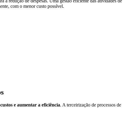
ra a redução de despesas. Uma gestão eficiente das atividades de
ente, com o menor custo possível.
os
 custos e aumentar a eficiência
. A terceirização de processos de