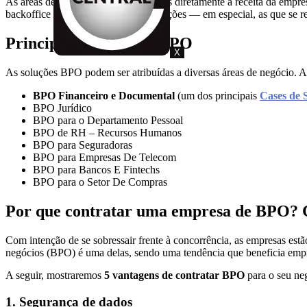
As áreas de backoffice não são ligadas diretamente à receita da empr
backoffice garante que todas as operações — em especial, as que se 
Principais Setores do BPO
X
As soluções BPO podem ser atribuídas a diversas áreas de negócio. At
BPO Financeiro e Documental
(um dos principais
Cases de 
BPO Jurídico
BPO para o Departamento Pessoal
BPO de RH – Recursos Humanos
BPO para Seguradoras
BPO para Empresas De Telecom
BPO para Bancos E Fintechs
BPO para o Setor De Compras
Por que contratar uma empresa de BPO? C
Com intenção de se sobressair frente à concorrência, as empresas est
negócios (BPO) é uma delas, sendo uma tendência que beneficia empr
A seguir, mostraremos
5 vantagens de contratar BPO
para o seu ne
1. Segurança de dados