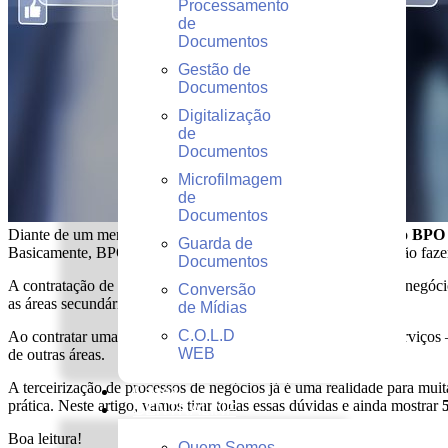
Processamento
de
Documentos
Gestão de
Documentos
Digitalização
de
Documentos
Microfilmagem
de
Documentos
Diante de um mercado cada vez mais moderno e competitivo, o
BPO 
Guarda de
Basicamente, BPO se refere à terceirização de processos que não faze
Documentos
A contratação de um serviço BPO é uma solução atraente para negó
Conversão
as áreas secundárias, é claro.
de Mídias
C.O.L.D
Ao contratar uma empresa de BPO — ou seja, ao terceirizar serviço
WEB
de outras áreas.
A terceirização de processos de negócios já é uma realidade para mui
Cases
prática. Neste artigo, vamos tirar todas essas dúvidas e ainda mostrar
CENTRALINF
Boa leitura!
Quem Somos