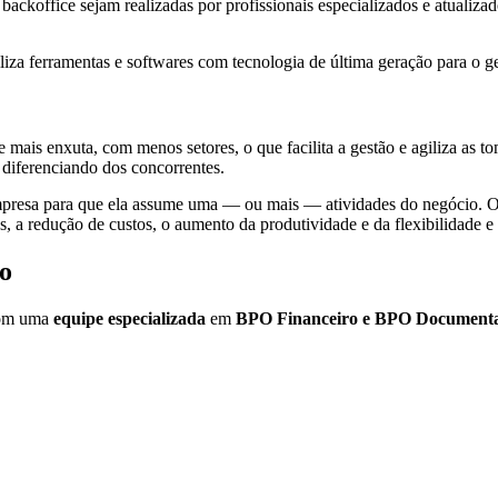
 backoffice sejam realizadas por profissionais especializados e atuali
liza ferramentas e softwares com tecnologia de última geração para o 
ais enxuta, com menos setores, o que facilita a gestão e agiliza as to
diferenciando dos concorrentes.
esa para que ela assume uma — ou mais — atividades do negócio. Ou se
, a redução de custos, o aumento da produtividade e da flexibilidade e a
o
com uma
equipe especializada
em
BPO Financeiro e BPO Document