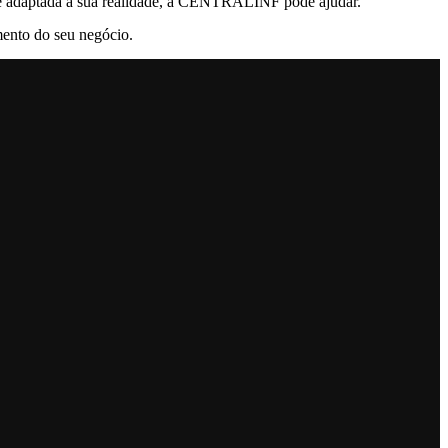
a e adaptada à sua realidade, a CENTRALINF pode ajudar.
mento do seu negócio.