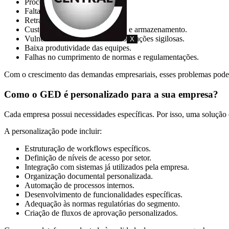
Processos lentos e burocráticos.
Falta de controle sobre acessos.
Retrabalho constante.
Custos elevados com impressão e armazenamento.
Vulnerabilidade de dados e informações sigilosas.
X
Baixa produtividade das equipes.
Falhas no cumprimento de normas e regulamentações.
Com o crescimento das demandas empresariais, esses problemas podem 
Como o GED é personalizado para a sua empresa?
Cada empresa possui necessidades específicas. Por isso, uma solução 
A personalização pode incluir:
Estruturação de workflows específicos.
Definição de níveis de acesso por setor.
Integração com sistemas já utilizados pela empresa.
Organização documental personalizada.
Automação de processos internos.
Desenvolvimento de funcionalidades específicas.
Adequação às normas regulatórias do segmento.
Criação de fluxos de aprovação personalizados.