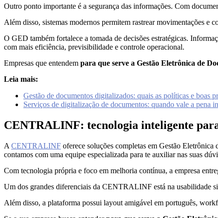
Outro ponto importante é a segurança das informações. Com documento
Além disso, sistemas modernos permitem rastrear movimentações e co
O GED também fortalece a tomada de decisões estratégicas. Informaçõ
com mais eficiência, previsibilidade e controle operacional.
Empresas que entendem
para que serve a Gestão Eletrônica de D
Leia mais:
Gestão de documentos digitalizados: quais as políticas e boas pr
Serviços de digitalização de documentos: quando vale a pena in
CENTRALINF: tecnologia inteligente para
A
CENTRALINF
oferece soluções completas em Gestão Eletrônica 
contamos com uma equipe especializada para te auxiliar nas suas dúv
Com tecnologia própria e foco em melhoria contínua, a empresa entreg
Um dos grandes diferenciais da CENTRALINF está na usabilidade simpl
Além disso, a plataforma possui layout amigável em português, workflo