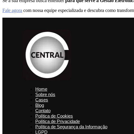
Se a sua empresa busca entender
para que serve a Gestão Eletrôni
Fale agora
com nossa equipe especializada e descubra como transform
Home
Sobre nós
Cases
Blog
Contato
Política de Cookies
Política de Privacidade
Política de Segurança da Informação
LGPD