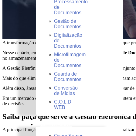
Processamento
de
Documentos
Gestão de
Documentos
Digitalização
de
A transformação digital trouxe novas demandas para empresas que pr
Documentos
Nesse cenário, entender
para que serve a Gestão Eletrônica de D
Microfilmagem
no armazenamento de arquivos.
de
Documentos
A Gestão Eletrônica de Documentos (GED) consiste em um conjunto de
Guarda de
Mais do que eliminar papéis, o GED permite que empresas tenham aces
Documentos
Conversão
Além disso, áreas como RH, financeiro e jurídico passam a operar de 
de Mídias
Em um mercado cada vez mais competitivo, empresas que investem em 
C.O.L.D
de decisões.
WEB
Saiba para que serve a Gestão Eletrônica
Cases
CENTRALINF
A principal função da Gestão Eletrônica de Documentos é centralizar
Quem Somos