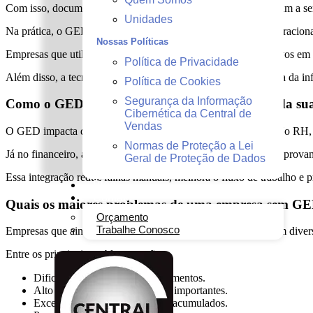
Com isso, documentos físicos deixam de ocupar espaço e passam a ser
Unidades
Na prática, o GED facilita processos internos, reduz custos operacion
Nossas Políticas
Empresas que utilizam esse modelo conseguem localizar arquivos em p
Política de Privacidade
Além disso, a tecnologia contribui diretamente para a segurança da i
Política de Cookies
Segurança da Informação
Como o GED impacta as áreas administrativas da su
Cibernética da Central de
Vendas
O GED impacta diretamente setores estratégicos da empresa. No RH, fa
Normas de Proteção a Lei
Já no financeiro, agiliza a gestão de notas fiscais, boletos e comprov
Geral de Proteção de Dados
Essa integração reduz falhas manuais, melhora o fluxo de trabalho e p
Blog
Contato
Quais os maiores problemas de uma empresa sem G
Orçamento
Trabalhe Conosco
Empresas que ainda dependem de processos manuais enfrentam diverso
Entre os principais problemas estão:
Dificuldade para localizar documentos.
Alto risco de perda de arquivos importantes.
Excesso de documentos físicos acumulados.