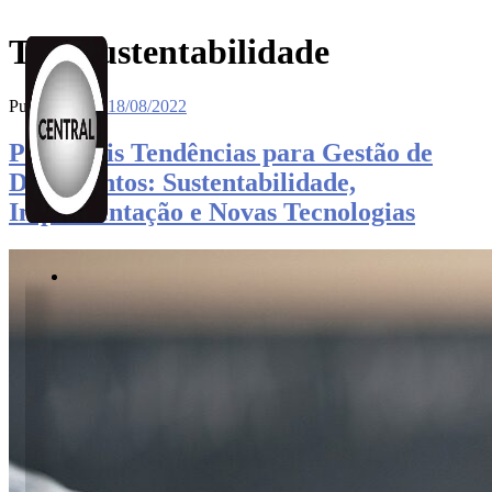
Tag:
sustentabilidade
Publicado em
18/08/2022
Principais Tendências para Gestão de
Documentos: Sustentabilidade,
Implementação e Novas Tecnologias
Soluções
BPO
de
Documentos
BPM
Workflow
GED
e