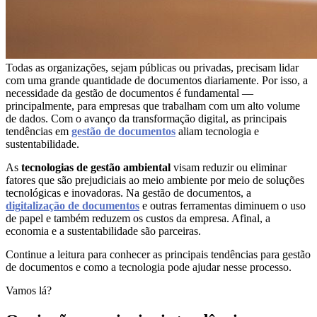
Segurança
da
Informação
Cibernética
Todas as organizações, sejam públicas ou privadas, precisam lidar
da
com uma grande quantidade de documentos diariamente. Por isso, a
Central
necessidade da gestão de documentos é fundamental —
principalmente, para empresas que trabalham com um alto volume
de
de dados. Com o avanço da transformação digital, as principais
Vendas
tendências em
gestão de documentos
aliam tecnologia e
sustentabilidade.
Normas
de
As
tecnologias de gestão ambiental
visam reduzir ou eliminar
Proteção
fatores que são prejudiciais ao meio ambiente por meio de soluções
a
tecnológicas e inovadoras. Na gestão de documentos, a
Lei
digitalização de documentos
e outras ferramentas diminuem o uso
Geral
de papel e também reduzem os custos da empresa. Afinal, a
de
economia e a sustentabilidade são parceiras.
Proteção
Continue a leitura para conhecer as principais tendências para gestão
de
de documentos e como a tecnologia pode ajudar nesse processo.
Dados
Vamos lá?
Blog
Contato