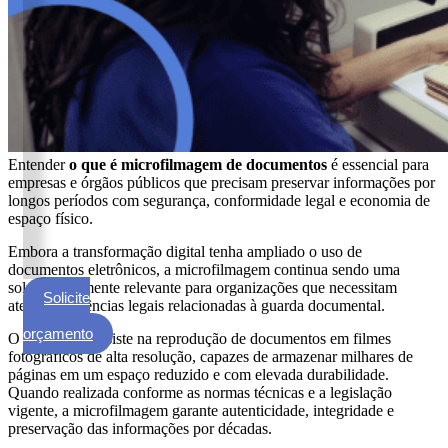
ECM
Formalização
e
Processamento
de
Documentos
Gestão
Entender
o que é microfilmagem de documentos
é essencial para
de
empresas e órgãos públicos que precisam preservar informações por
Documentos
longos períodos com segurança, conformidade legal e economia de
espaço físico.
Digitalização
Embora a transformação digital tenha ampliado o uso de
de
documentos eletrônicos, a microfilmagem continua sendo uma
Documentos
solução altamente relevante para organizações que necessitam
Solicite
atender exigências legais relacionadas à guarda documental.
Microfilmagem
um
de
orçamento
O processo consiste na reprodução de documentos em filmes
Documentos
fotográficos de alta resolução, capazes de armazenar milhares de
páginas em um espaço reduzido e com elevada durabilidade.
Guarda
Quando realizada conforme as normas técnicas e a legislação
de
vigente, a microfilmagem garante autenticidade, integridade e
Documentos
preservação das informações por décadas.