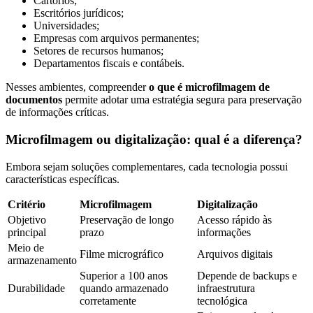
Cartórios;
Escritórios jurídicos;
Orçamento
Universidades;
Trabalhe
Empresas com arquivos permanentes;
Conosco
Setores de recursos humanos;
Departamentos fiscais e contábeis.
Nesses ambientes, compreender
o que é microfilmagem de
documentos
permite adotar uma estratégia segura para preservação
de informações críticas.
Microfilmagem ou digitalização: qual é a diferença?
Embora sejam soluções complementares, cada tecnologia possui
X
características específicas.
Critério
Microfilmagem
Digitalização
Objetivo
Preservação de longo
Acesso rápido às
principal
prazo
informações
Meio de
Filme micrográfico
Arquivos digitais
armazenamento
Superior a 100 anos
Depende de backups e
Durabilidade
quando armazenado
infraestrutura
corretamente
tecnológica