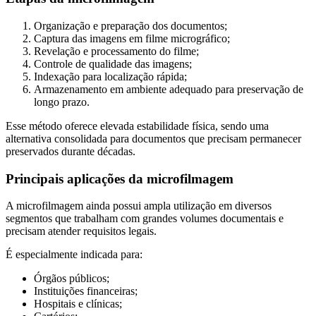
Segurança
Organização e preparação dos documentos;
da
Captura das imagens em filme micrográfico;
Informação
Revelação e processamento do filme;
Cibernética
Controle de qualidade das imagens;
Indexação para localização rápida;
da
Armazenamento em ambiente adequado para preservação de
Central
longo prazo.
de
Vendas
Esse método oferece elevada estabilidade física, sendo uma
alternativa consolidada para documentos que precisam permanecer
Normas
preservados durante décadas.
de
Proteção
Principais aplicações da microfilmagem
a
Lei
A microfilmagem ainda possui ampla utilização em diversos
Geral
segmentos que trabalham com grandes volumes documentais e
de
precisam atender requisitos legais.
Proteção
É especialmente indicada para:
de
Dados
Órgãos públicos;
Instituições financeiras;
Blog
Hospitais e clínicas;
Contato