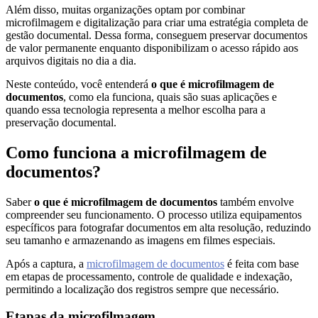
Conversão
Além disso, muitas organizações optam por combinar
de
microfilmagem e digitalização para criar uma estratégia completa de
Mídias
gestão documental. Dessa forma, conseguem preservar documentos
de valor permanente enquanto disponibilizam o acesso rápido aos
C.O.L.D
arquivos digitais no dia a dia.
WEB
Neste conteúdo, você entenderá
o que é microfilmagem de
documentos
, como ela funciona, quais são suas aplicações e
Cases
quando essa tecnologia representa a melhor escolha para a
CENTRALINF
preservação documental.
Quem
Como funciona a microfilmagem de
Somos
documentos?
Unidades
Saber
o que é microfilmagem de documentos
também envolve
Nossas
Políticas
compreender seu funcionamento. O processo utiliza equipamentos
específicos para fotografar documentos em alta resolução, reduzindo
Política
seu tamanho e armazenando as imagens em filmes especiais.
de
Privacidade
Após a captura, a
microfilmagem de documentos
é feita com base
em etapas de processamento, controle de qualidade e indexação,
Política
permitindo a localização dos registros sempre que necessário.
de
Cookies
Etapas da microfilmagem