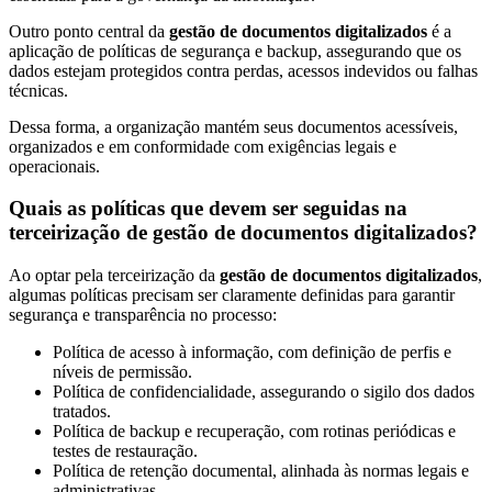
Outro ponto central da
gestão de documentos digitalizados
é a
Segurança
aplicação de políticas de segurança e backup, assegurando que os
da
dados estejam protegidos contra perdas, acessos indevidos ou falhas
Informação
técnicas.
Cibernética
da
Dessa forma, a organização mantém seus documentos acessíveis,
Central
organizados e em conformidade com exigências legais e
de
operacionais.
Vendas
Quais as políticas que devem ser seguidas na
Normas
terceirização de gestão de documentos digitalizados?
de
Proteção
Ao optar pela terceirização da
gestão de documentos digitalizados
,
a
algumas políticas precisam ser claramente definidas para garantir
Lei
segurança e transparência no processo:
Geral
Política de acesso à informação, com definição de perfis e
de
níveis de permissão.
Proteção
Política de confidencialidade, assegurando o sigilo dos dados
de
tratados.
Dados
Política de backup e recuperação, com rotinas periódicas e
testes de restauração.
Blog
Política de retenção documental, alinhada às normas legais e
Contato
administrativas.