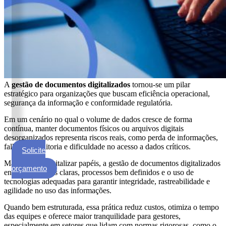
ECM
Formalização
e
Processamento
de
Documentos
Gestão
A
gestão de documentos digitalizados
tornou-se um pilar
de
estratégico para organizações que buscam eficiência operacional,
Documentos
segurança da informação e conformidade regulatória.
Digitalização
Em um cenário no qual o volume de dados cresce de forma
de
contínua, manter documentos físicos ou arquivos digitais
desorganizados representa riscos reais, como perda de informações,
Documentos
falhas de auditoria e dificuldade no acesso a dados críticos.
Solicite
Microfilmagem
um
Mais do que digitalizar papéis, a gestão de documentos digitalizados
de
orçamento
envolve políticas claras, processos bem definidos e o uso de
Documentos
tecnologias adequadas para garantir integridade, rastreabilidade e
agilidade no uso das informações.
Guarda
de
Quando bem estruturada, essa prática reduz custos, otimiza o tempo
Documentos
das equipes e oferece maior tranquilidade para gestores,
especialmente em setores que lidam com normas rigorosas, como o