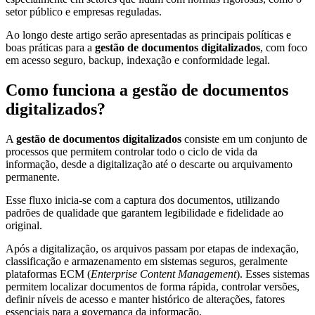
Conversão
setor público e empresas reguladas.
de
Mídias
Ao longo deste artigo serão apresentadas as principais políticas e
boas práticas para a
gestão de documentos digitalizados
, com foco
C.O.L.D
em acesso seguro, backup, indexação e conformidade legal.
WEB
Como funciona a gestão de documentos
Cases
digitalizados?
CENTRALINF
A
gestão de documentos digitalizados
consiste em um conjunto de
Quem
processos que permitem controlar todo o ciclo de vida da
Somos
informação, desde a digitalização até o descarte ou arquivamento
permanente.
Unidades
Esse fluxo inicia-se com a captura dos documentos, utilizando
Nossas
Políticas
padrões de qualidade que garantem legibilidade e fidelidade ao
original.
Política
de
Após a digitalização, os arquivos passam por etapas de indexação,
Privacidade
classificação e armazenamento em sistemas seguros, geralmente
plataformas ECM (
Enterprise Content Management
). Esses sistemas
Política
permitem localizar documentos de forma rápida, controlar versões,
de
definir níveis de acesso e manter histórico de alterações, fatores
essenciais para a governança da informação.
Cookies