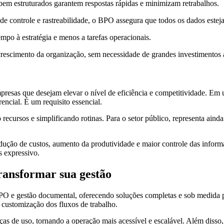
bem estruturados garantem respostas rápidas e minimizam retrabalhos.
de controle e rastreabilidade, o BPO assegura que todos os dados este
empo à estratégia e menos a tarefas operacionais.
escimento da organização, sem necessidade de grandes investimentos a
presas que desejam elevar o nível de eficiência e competitividade. Em
encial. É um requisito essencial.
ecursos e simplificando rotinas. Para o setor público, representa aind
ção de custos, aumento da produtividade e maior controle das inform
s expressivo.
transformar sua gestão
PO e gestão documental, oferecendo soluções completas e sob medida p
 customização dos fluxos de trabalho.
s de uso, tornando a operação mais acessível e escalável. Além disso, s