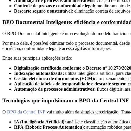
Automação de processos administrativos:
criação de fluxos 
Controle de prazos e conformidade legal:
monitoramento de d
Descarte seguro e sustentável:
eliminação correta de arquivos
BPO Documental Inteligente: eficiência e conformida
O BPO Documental Inteligente é uma evolução do modelo tradicional, u
Por meio dele, é possível otimizar todo o processo documental, desde 
eficiência, conformidade legal e acesso ágil às informações.
Entre suas principais aplicações estão:
Digitalização certificada conforme o Decreto nº 10.278/2020
Indexação automatizada:
utiliza inteligência artificial para c
Gestão eletrônica de documentos (ECM):
armazenamento segu
Aplicação de tabelas de temporalidade e descarte seguro:
co
Automação de processos administrativos:
fluxos digitais, a
Tecnologias que impulsionam o BPO da Central INF
O
BPO da Central INF
vai muito além da simples terceirização. Tra
IA (Inteligência Artificial):
análise e classificação automática
RPA (Robotic Process Automation):
automação robótica para