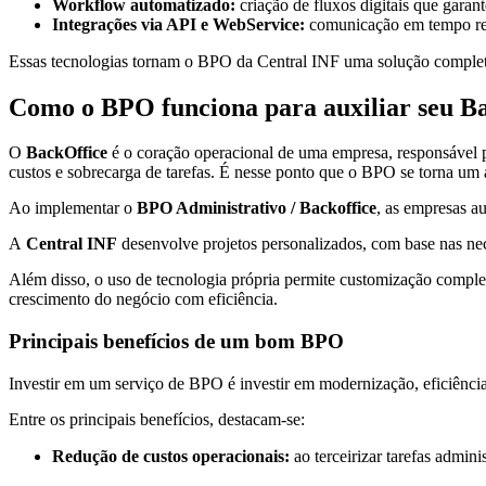
Workflow automatizado:
criação de fluxos digitais que gara
Integrações via API e WebService:
comunicação em tempo real
Essas tecnologias tornam o BPO da Central INF uma solução completa e 
Como o BPO funciona para auxiliar seu B
O
BackOffice
é o coração operacional de uma empresa, responsável po
custos e sobrecarga de tarefas. É nesse ponto que o BPO se torna um a
Ao implementar o
BPO Administrativo / Backoffice
, as empresas a
A
Central INF
desenvolve projetos personalizados, com base nas nec
Além disso, o uso de tecnologia própria permite customização completa
crescimento do negócio com eficiência.
Principais benefícios de um bom BPO
Investir em um serviço de BPO é investir em modernização, eficiênci
Entre os principais benefícios, destacam-se:
Redução de custos operacionais:
ao terceirizar tarefas admin