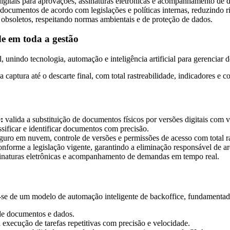
digitais para aprovações, assinaturas eletrônicas e acompanhamento de
ocumentos de acordo com legislações e políticas internas, reduzindo ri
 obsoletos, respeitando normas ambientais e de proteção de dados.
de em toda a gestão
nindo tecnologia, automação e inteligência artificial para gerenciar 
a captura até o descarte final, com total rastreabilidade, indicadores 
:
valida a substituição de documentos físicos por versões digitais com va
lassificar e identificar documentos com precisão.
ro em nuvem, controle de versões e permissões de acesso com total ra
nforme a legislação vigente, garantindo a eliminação responsável de ar
ssinaturas eletrônicas e acompanhamento de demandas em tempo real.
ta-se de um modelo de automação inteligente de backoffice, fundamenta
 de documentos e dados.
 execução de tarefas repetitivas com precisão e velocidade.