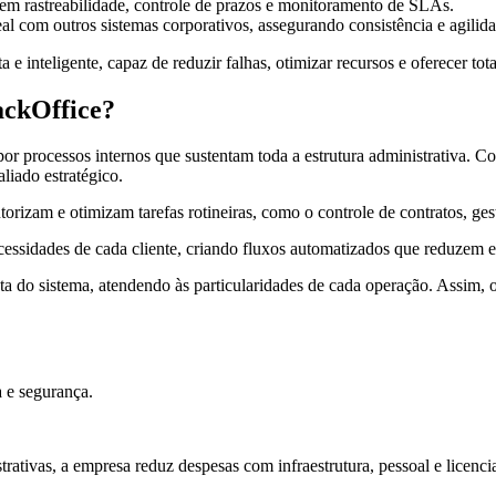
ntem rastreabilidade, controle de prazos e monitoramento de SLAs.
 com outros sistemas corporativos, assegurando consistência e agilida
inteligente, capaz de reduzir falhas, otimizar recursos e oferecer tota
ackOffice?
r processos internos que sustentam toda a estrutura administrativa. Con
liado estratégico.
utorizam e otimizam tarefas rotineiras, como o controle de contratos, g
essidades de cada cliente, criando fluxos automatizados que reduzem 
 do sistema, atendendo às particularidades de cada operação. Assim, o 
a e segurança.
istrativas, a empresa reduz despesas com infraestrutura, pessoal e licenc