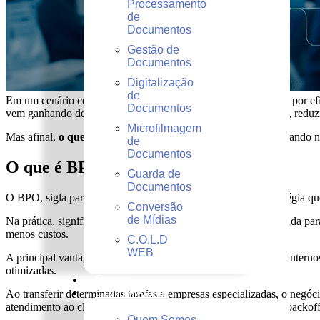
Processamento
de
Documentos
Gestão de
Documentos
Digitalização
de
Em um cenário corporativo cada vez mais competitivo, a busca por efi
Documentos
vem ganhando destaque por sua capacidade de otimizar rotinas, reduzi
Microfilmagem
Mas afinal,
o que é BPO
e por que tantas empresas estão apostando n
de
Documentos
O que é BPO?
Guarda de
Documentos
O BPO, sigla para
Business Process Outsourcing
, é uma estratégia q
Conversão
de Mídias
Na prática, significa contar com uma equipe externa especializada pa
menos custos.
C.O.L.D
WEB
A principal vantagem está na profissionalização dos processos intern
otimizadas.
Cases
CENTRALINF
Ao transferir determinadas tarefas a empresas especializadas, o neg
atendimento ao cliente e, principalmente, gestão documental e backoff
Quem Somos