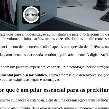
ratégicos para a modernização administrativa e para o fortalecimento da 
ande volume de informações, muitas vezes distribuídas em diferentes se
gerenciamento de documentos não é apenas uma questão de eficiência, m
as, armazenadas e acessadas mudou significativamente. A digitalização
s.
ar com um parceiro experiente, capaz de unir tecnologia, personalizaçã
umental para o setor público
, é uma empresa que desenvolve soluções 
e com as exigências legais e normativas.
r que é um pilar essencial para as prefeitu
ltamente cuidadosa e criteriosa, além de uma organização e transparênci
stro de atendimento, deve estar acessível, seguro e devidamente arquiv