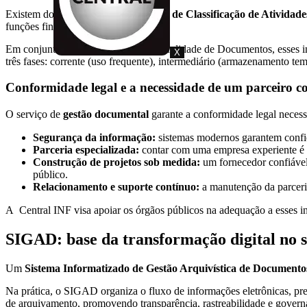
Existem dois principais tipos: o
Plano de Classificação de Atividad
funções finalísticas de cada órgão.
Em conjunto com a Tabela de Temporalidade de Documentos, esses inst
X
três fases: corrente (uso frequente), intermediário (armazenamento te
Conformidade legal e a necessidade de um parceiro con
O serviço de
gestão documental
garante a conformidade legal necessá
Segurança da informação:
sistemas modernos garantem confid
Parceria especializada:
contar com uma empresa experiente é es
Construção de projetos sob medida:
um fornecedor confiável
público.
Relacionamento e suporte contínuo:
a manutenção da parceria
A Central INF visa apoiar os órgãos públicos na adequação a esses in
SIGAD: base da transformação digital no s
Um
Sistema Informatizado de Gestão Arquivística de Documen
Na prática, o SIGAD organiza o fluxo de informações eletrônicas, pre
de arquivamento, promovendo transparência, rastreabilidade e govern