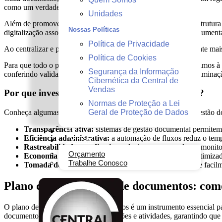
como um verdadeiro alicerce da eficiência institucional.
Unidades
Além de promover a modernização dos fluxos internos, uma estrutura
Nossas Políticas
digitalização associada a um sistema inteligente de controle document
Política de Privacidade
Ao centralizar e padronizar os processos, o órgão público garante mai
Política de Cookies
Para que todo o processo seja feito de maneira legalizada, seguimos à 
Segurança da Informação
conferindo validade jurídica às cópias digitais e permitindo a elimi
Cibernética da Central de
Vendas
Por que investir em digitalização de documentos?
Normas de Proteção a Lei
Conheça algumas das principais características que fazem da gestão 
Geral de Proteção de Dados
Transparência ativa:
sistemas de gestão documental permitem 
Blog
Eficiência administrativa:
a automação de fluxos reduz o temp
Contato
Rastreabilidade e auditoria:
cada documento pode ser monitor
Orçamento
Economia de recursos:
a eliminação do papel e o uso otimiza
Trabalhe Conosco
Tomada de decisão mais ágil:
com dados estruturados e facil
Plano de classificação de documentos: com
O plano de classificação de documentos é um instrumento essencial pa
documentos de acordo com suas funções e atividades, garantindo que 