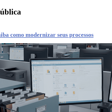
pública
aiba como modernizar seus processos