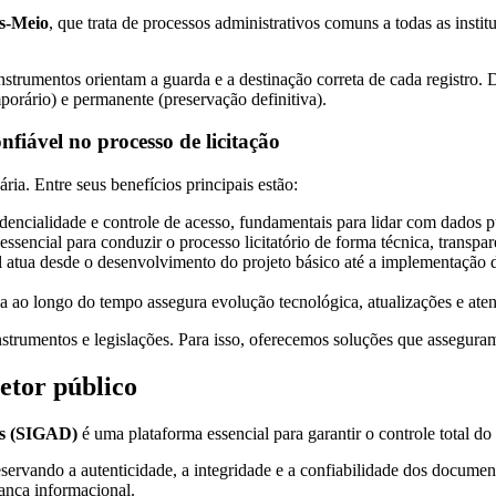
es-Meio
, que trata de processos administrativos comuns a todas as instit
rumentos orientam a guarda e a destinação correta de cada registro. 
mporário) e permanente (preservação definitiva).
fiável no processo de licitação
ria. Entre seus benefícios principais estão:
encialidade e controle de acesso, fundamentais para lidar com dados pú
sencial para conduzir o processo licitatório de forma técnica, transpare
 atua desde o desenvolvimento do projeto básico até a implementação do
 ao longo do tempo assegura evolução tecnológica, atualizações e ate
strumentos e legislações. Para isso, oferecemos soluções que asseguram 
etor público
tos (SIGAD)
é uma plataforma essencial para garantir o controle total d
servando a autenticidade, a integridade e a confiabilidade dos documen
ança informacional.