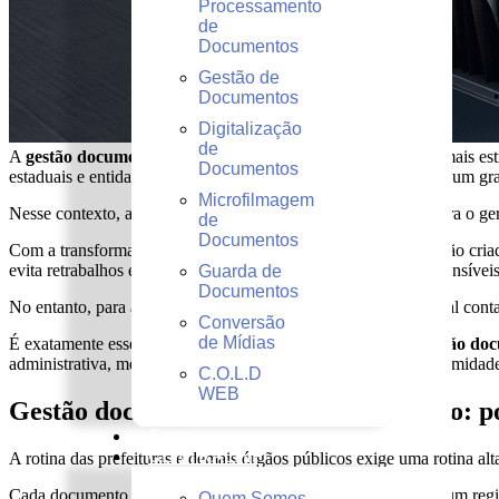
Processamento
de
Documentos
Gestão de
Documentos
Digitalização
de
A
gestão documental para o setor público
é um dos pilares mais est
Documentos
estaduais e entidades federais enfrentam o desafio de lidar com um gr
Microfilmagem
Nesse contexto, adotar uma solução tecnológica estruturada para o 
de
Documentos
Com a transformação digital, a maneira como as informações são criad
evita retrabalhos e garante segurança no tratamento de dados sensívei
Guarda de
Documentos
No entanto, para alcançar resultados consistentes, é fundamental cont
Conversão
de Mídias
É exatamente esse o papel da Central INF! Referência em
gestão doc
administrativa, melhorar o controle interno e assegurar a conformidad
C.O.L.D
WEB
Gestão documental para o setor público: po
Cases
CENTRALINF
A rotina das prefeituras e demais órgãos públicos exige uma rotina a
Cada documento, seja um processo licitatório, um contrato ou um regi
Quem Somos