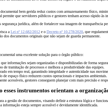
 documental bem gerida reduz custos com armazenamento físico, minimi
al permite que servidores públicos e gestores tenham acesso rápido às 
s segurança jurídica, além de fortalecer sua imagem de transparência pe
risca a
Lei nº 12.682/2012
e o
Decreto nº 10.278/2020
, que regulament
nação dos documentos originais que não sejam de guarda permanente.
documental uma excelente solução para o órgão público:
que informações sejam organizadas e disponibilizadas de forma segura 
o de tramitação de processos e melhora a produtividade das equipes.
ado em tempo real, garantindo integridade e autenticidade nas movime
do de espaço físico reduzem custos operacionais e impactos ambientais.
mente acessíveis, gestores conseguem planejar com mais precisão e res
o esses instrumentos orientam a organizaçã
ra a gestão de documentos, visando definir a estrutura lógica e funcion
a informação esteja sempre acessível e devidamente identificada.