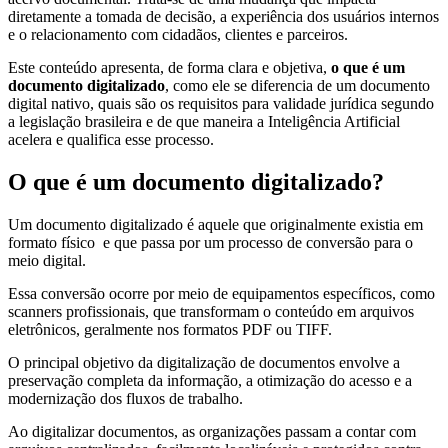
Conversão
diretamente a tomada de decisão, a experiência dos usuários internos
de
e o relacionamento com cidadãos, clientes e parceiros.
Mídias
Este conteúdo apresenta, de forma clara e objetiva,
o que é um
C.O.L.D
documento digitalizado
, como ele se diferencia de um documento
WEB
digital nativo, quais são os requisitos para validade jurídica segundo
a legislação brasileira e de que maneira a Inteligência Artificial
acelera e qualifica esse processo.
Cases
CENTRALINF
O que é um documento digitalizado?
Quem
Somos
Um documento digitalizado é aquele que originalmente existia em
formato físico e que passa por um processo de conversão para o
Unidades
meio digital.
Nossas
Essa conversão ocorre por meio de equipamentos específicos, como
Políticas
scanners profissionais, que transformam o conteúdo em arquivos
eletrônicos, geralmente nos formatos PDF ou TIFF.
Política
de
O principal objetivo da digitalização de documentos envolve a
Privacidade
preservação completa da informação, a otimização do acesso e a
modernização dos fluxos de trabalho.
Política
de
Ao digitalizar documentos, as organizações passam a contar com
Cookies