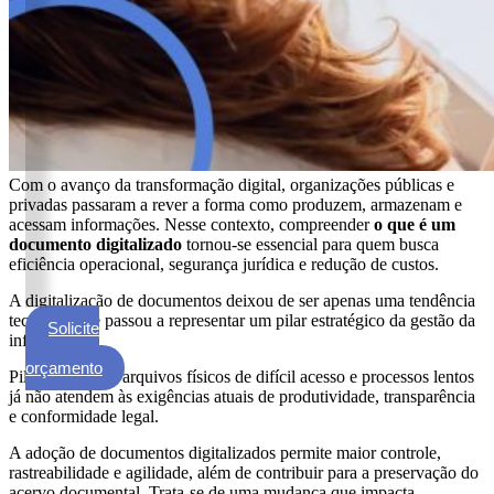
ECM
Formalização
e
Processamento
de
Documentos
Gestão
Com o avanço da transformação digital, organizações públicas e
de
privadas passaram a rever a forma como produzem, armazenam e
Documentos
acessam informações. Nesse contexto, compreender
o que é um
documento digitalizado
tornou-se essencial para quem busca
Digitalização
eficiência operacional, segurança jurídica e redução de custos.
de
A digitalização de documentos deixou de ser apenas uma tendência
Documentos
tecnológica e passou a representar um pilar estratégico da gestão da
Solicite
Microfilmagem
informação.
um
de
orçamento
Pilhas de papel, arquivos físicos de difícil acesso e processos lentos
Documentos
já não atendem às exigências atuais de produtividade, transparência
e conformidade legal.
Guarda
de
A adoção de documentos digitalizados permite maior controle,
Documentos
rastreabilidade e agilidade, além de contribuir para a preservação do
acervo documental. Trata-se de uma mudança que impacta