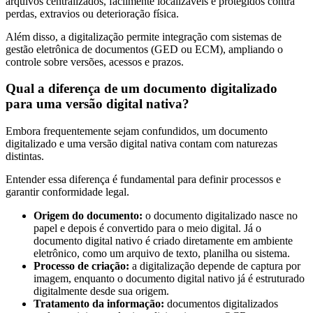
arquivos centralizados, facilmente localizáveis e protegidos contra
perdas, extravios ou deterioração física.
Segurança
da
Além disso, a digitalização permite integração com sistemas de
Informação
gestão eletrônica de documentos (GED ou ECM), ampliando o
controle sobre versões, acessos e prazos.
Cibernética
da
Qual a diferença de um documento digitalizado
Central
para uma versão digital nativa?
de
Vendas
Embora frequentemente sejam confundidos, um documento
Normas
digitalizado e uma versão digital nativa contam com naturezas
distintas.
de
Proteção
Entender essa diferença é fundamental para definir processos e
a
garantir conformidade legal.
Lei
Geral
Origem do documento:
o documento digitalizado nasce no
de
papel e depois é convertido para o meio digital. Já o
Proteção
documento digital nativo é criado diretamente em ambiente
eletrônico, como um arquivo de texto, planilha ou sistema.
de
Processo de criação:
a digitalização depende de captura por
Dados
imagem, enquanto o documento digital nativo já é estruturado
digitalmente desde sua origem.
Blog
Tratamento da informação:
documentos digitalizados
Contato