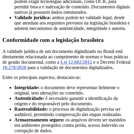
podem exigir tecnologias adicionais, como OCR, para
Orçamento
permitir busca e indexação de conteúdo. Documentos digitais
Trabalhe
nativos já possuem dados estruturados.
Conosco
Validade jurídica:
ambos podem ter validade legal, desde
que atendam aos requisitos previstos na legislação brasileira e
adotem mecanismos de autenticidade, integridade e autoria.
Conformidade com a legislação brasileira
A validade jurídica de um documento digitalizado no Brasil está
diretamente relacionada ao cumprimento de normas e boas práticas
de gestão documental, como a
Lei 12.682/2012
e o Decreto Federal
10.278/2020
para a validação de documentos digitalizados.
X
Entre os principais aspectos, destacam-se:
Integridade:
o documento deve representar fielmente o
original, sem alterações no conteúdo.
Autenticidade:
é necessário garantir a identificação da
origem e do responsável pelo documento.
Rastreabilidade:
o processo de digitalização precisa ser
auditável, permitindo comprovação das etapas realizadas.
Armazenamento seguro:
os arquivos devem ser mantidos
em ambientes protegidos contra perda, acesso indevido ou
corrupção de dados.