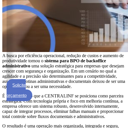
ECM
Formalização
e
Processamento
de
Documentos
Gestão
de
A busca por eficiência operacional, redução de custos e aumento de
Documentos
produtividade tornou o
sistema para BPO de backoffice
administrativo
uma solução estratégica para empresas que desejam
Digitalização
crescer com segurança e organização. Em um cenário no qual a
de
agilidade e a precisão são determinantes para a competitividade,
Documentos
automatizar rotinas administrativas e documentais deixou de ser uma
Solicite
opção e passou a ser uma necessidade.
Microfilmagem
um
de
orçamento
É nesse contexto que a CENTRALINF se posiciona como parceira
Documentos
estratégica. Com tecnologia própria e foco em melhoria contínua, a
empresa oferece um sistema robusto, desenvolvido internamente,
Guarda
capaz de integrar processos, eliminar falhas manuais e proporcionar
de
total controle sobre fluxos documentais e administrativos.
Documentos
O resultado é uma operação mais organizada, integrada e segura,