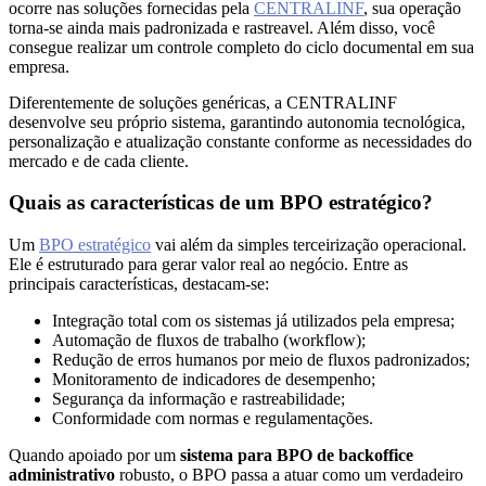
ocorre nas soluções fornecidas pela
CENTRALINF
, sua operação
torna-se ainda mais padronizada e rastreavel. Além disso, você
Segurança
consegue realizar um controle completo do ciclo documental em sua
da
empresa.
Informação
Cibernética
Diferentemente de soluções genéricas, a CENTRALINF
da
desenvolve seu próprio sistema, garantindo autonomia tecnológica,
Central
personalização e atualização constante conforme as necessidades do
mercado e de cada cliente.
de
Vendas
Quais as características de um BPO estratégico?
Normas
de
Um
BPO estratégico
vai além da simples terceirização operacional.
Ele é estruturado para gerar valor real ao negócio. Entre as
Proteção
principais características, destacam-se:
a
Lei
Integração total com os sistemas já utilizados pela empresa;
Geral
Automação de fluxos de trabalho (workflow);
de
Redução de erros humanos por meio de fluxos padronizados;
Proteção
Monitoramento de indicadores de desempenho;
de
Segurança da informação e rastreabilidade;
Dados
Conformidade com normas e regulamentações.
Quando apoiado por um
sistema para BPO de backoffice
Blog
administrativo
robusto, o BPO passa a atuar como um verdadeiro
Contato