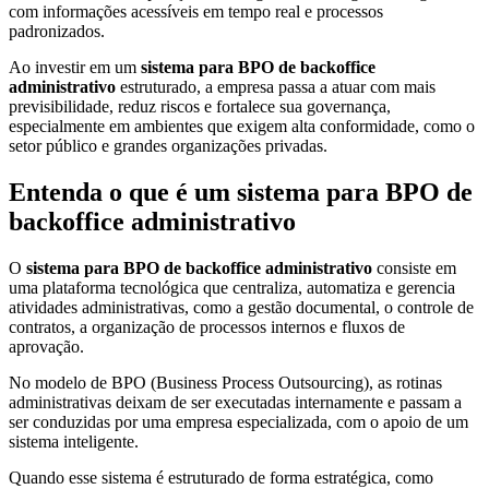
Conversão
com informações acessíveis em tempo real e processos
de
padronizados.
Mídias
Ao investir em um
sistema para BPO de backoffice
administrativo
estruturado, a empresa passa a atuar com mais
C.O.L.D
previsibilidade, reduz riscos e fortalece sua governança,
WEB
especialmente em ambientes que exigem alta conformidade, como o
setor público e grandes organizações privadas.
Cases
CENTRALINF
Entenda o que é um sistema para BPO de
Quem
backoffice administrativo
Somos
O
sistema para BPO de backoffice administrativo
consiste em
Unidades
uma plataforma tecnológica que centraliza, automatiza e gerencia
atividades administrativas, como a gestão documental, o controle de
Nossas
contratos, a organização de processos internos e fluxos de
Políticas
aprovação.
Política
de
No modelo de BPO (Business Process Outsourcing), as rotinas
administrativas deixam de ser executadas internamente e passam a
Privacidade
ser conduzidas por uma empresa especializada, com o apoio de um
Política
sistema inteligente.
de
Quando esse sistema é estruturado de forma estratégica, como
Cookies