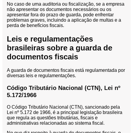
No caso de uma auditoria ou fiscalização, se a empresa
Orçamento
não apresentar os documentos necessários ou os
Trabalhe
apresentar fora do prazo de guarda, pode enfrentar
Conosco
problemas graves, incluindo a aplicação de multas e a
perda de benefícios fiscais.
Leis e regulamentações
brasileiras sobre a guarda de
documentos fiscais
A guarda de documentos fiscais está regulamentada por
X
diversas leis e regulamentações.
Código Tributário Nacional (CTN), Lei nº
5.172/1966
O Código Tributário Nacional (CTN), sancionado pela
Lei nº 5.172 de 1966, é a principal legislação brasileira
que regula as questões tributárias, fiscais e
administrativas relacionadas ao sistema fiscal.
No que diz respeito à guarda de documentos fiscais, o