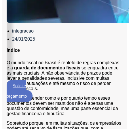
ECM
Formalização
e
Processamento
de
integracao
Documentos
24/01/2025
Gestão
Indice
de
Documentos
O mundo fiscal no Brasil é repleto de regras complexas
Digitalização
e a
guarda de documentos fiscais
se enquadra entre
de
as mais cruciais. A não observância de prazos pode
levar a penalidades severas, inclusive com multas
Documentos
pesadas, autuações e até mesmo o risco de perder
Solicite
Microfilmagem
créditos fiscais.
um
de
orçamento
Por isso, entender como e por quanto tempo esses
Documentos
documentos devem ser mantidos não é apenas uma
questão de conformidade, mas uma parte essencial da
Guarda
gestão financeira e tributária.
de
Documentos
Sobretudo porque, em muitas situações, os empresários
podem até ser alvo de fiscalizações que, com a