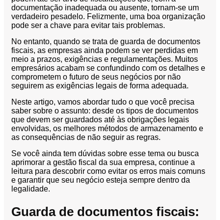
Conversão
documentação inadequada ou ausente, tornam-se um
de
verdadeiro pesadelo. Felizmente, uma boa organização
Mídias
pode ser a chave para evitar tais problemas.
C.O.L.D
No entanto, quando se trata de guarda de documentos
WEB
fiscais, as empresas ainda podem se ver perdidas em
meio a prazos, exigências e regulamentações. Muitos
empresários acabam se confundindo com os detalhes e
Cases
comprometem o futuro de seus negócios por não
CENTRALINF
seguirem as exigências legais de forma adequada.
Quem
Neste artigo, vamos abordar tudo o que você precisa
Somos
saber sobre o assunto: desde os tipos de documentos
que devem ser guardados até às obrigações legais
Unidades
envolvidas, os melhores métodos de armazenamento e
as consequências de não seguir as regras.
Nossas
Políticas
Se você ainda tem dúvidas sobre esse tema ou busca
Política
aprimorar a gestão fiscal da sua empresa, continue a
leitura para descobrir como evitar os erros mais comuns
de
e garantir que seu negócio esteja sempre dentro da
Privacidade
legalidade.
Política
de
Guarda de documentos fiscais:
Cookies