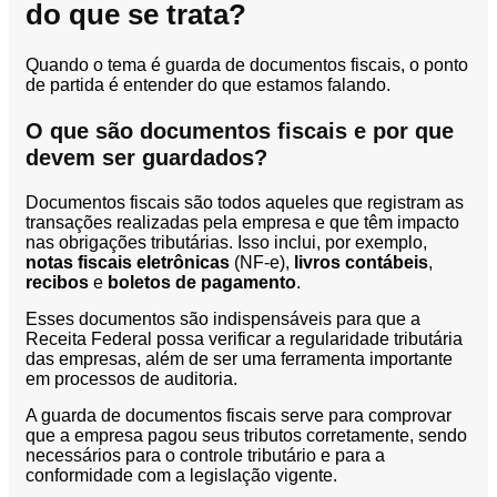
do que se trata?
Segurança
da
Quando o tema é guarda de documentos fiscais, o ponto
Informação
de partida é entender do que estamos falando.
Cibernética
da
O que são documentos fiscais e por que
Central
devem ser guardados?
de
Vendas
Documentos fiscais são todos aqueles que registram as
transações realizadas pela empresa e que têm impacto
Normas
nas obrigações tributárias. Isso inclui, por exemplo,
de
notas fiscais eletrônicas
(NF-e),
livros contábeis
,
Proteção
recibos
e
boletos de pagamento
.
a
Lei
Esses documentos são indispensáveis para que a
Geral
Receita Federal possa verificar a regularidade tributária
das empresas, além de ser uma ferramenta importante
de
em processos de auditoria.
Proteção
de
A guarda de documentos fiscais serve para comprovar
Dados
que a empresa pagou seus tributos corretamente, sendo
necessários para o controle tributário e para a
Blog
conformidade com a legislação vigente.
Contato