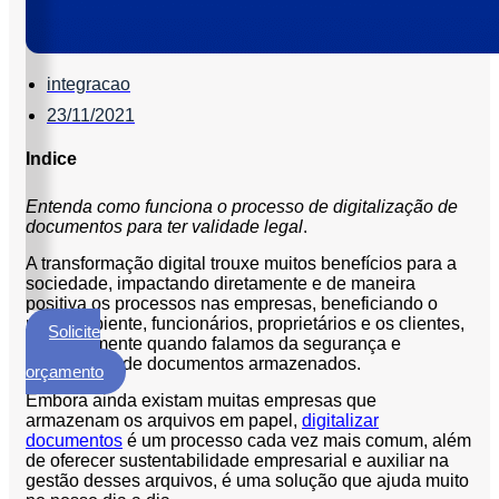
ECM
Formalização
e
integracao
Processamento
23/11/2021
de
Documentos
Indice
Gestão
de
Entenda como funciona o processo de digitalização de
Documentos
documentos para ter validade legal
.
Digitalização
A transformação digital trouxe muitos benefícios para a
de
sociedade, impactando diretamente e de maneira
positiva os processos nas empresas, beneficiando o
Documentos
meio ambiente, funcionários, proprietários e os clientes,
Solicite
Microfilmagem
principalmente quando falamos da segurança e
um
privacidade de documentos armazenados.
de
orçamento
Documentos
Embora ainda existam muitas empresas que
armazenam os arquivos em papel,
digitalizar
Guarda
documentos
é um processo cada vez mais comum, além
de
de oferecer sustentabilidade empresarial e auxiliar na
Documentos
gestão desses arquivos, é uma solução que ajuda muito