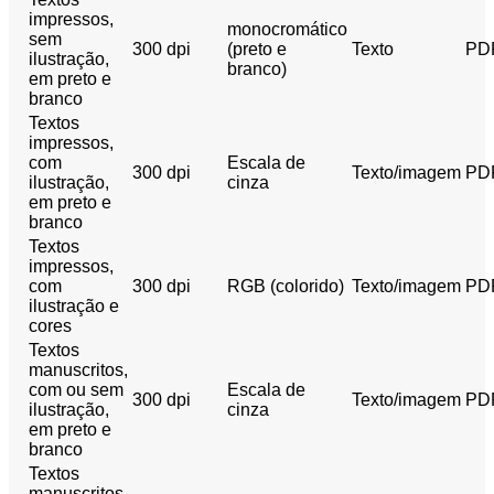
impressos,
monocromático
sem
300 dpi
(preto e
Texto
PD
ilustração,
branco)
em preto e
branco
Textos
impressos,
com
Escala de
300 dpi
Texto/imagem
PD
ilustração,
cinza
em preto e
branco
Textos
impressos,
com
300 dpi
RGB (colorido)
Texto/imagem
PD
ilustração e
cores
Textos
manuscritos,
com ou sem
Escala de
300 dpi
Texto/imagem
PD
ilustração,
cinza
em preto e
branco
Textos
manuscritos,