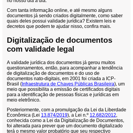
no nosso dia a dia.
Conversão
de
Com tanta informação online, e até mesmo alguns
Mídias
documentos já sendo criados digitalmente, como saber
quais deles possui validade jurídica? Existem leis e
C.O.L.D
decretos que podem te ajudar nisso, confira mais.
WEB
Digitalização de documentos
Cases
com validade legal
CENTRALINF
Quem
A validade jurídica dos documentos já gerou muitos
Somos
questionamentos, então, para acompanhar a tendência
de digitalização de documentos e do uso de
Unidades
documentos nato-digitais, em 2001 foi criada a ICP-
Brasil (
Infraestrutura de Chaves Públicas Brasileira
), um
Nossas
meio que possibilita a emissão de certificados digitais
Políticas
para a identificação de pessoas físicas e jurídicas em
Política
meio eletrônico.
de
Posteriormente, com a promulgação da Lei da Liberdade
Privacidade
Econômica (Lei
13.874/2019
), a Lei n.º
12.682/2012
,
Política
conhecida como a Lei da Digitalização de Documentos,
foi alterada para prever que um documento digitalizado
de
terá o mesmo valor probatório que seu respectivo
Cookies