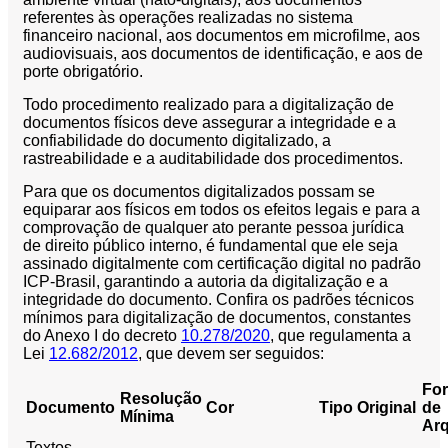
referentes às operações realizadas no sistema
Orçamento
financeiro nacional, aos documentos em microfilme, aos
Trabalhe
audiovisuais, aos documentos de identificação, e aos de
Conosco
porte obrigatório.
Todo procedimento realizado para a digitalização de
documentos físicos deve assegurar a integridade e a
confiabilidade do documento digitalizado, a
rastreabilidade e a auditabilidade dos procedimentos.
Para que os documentos digitalizados possam se
equiparar aos físicos em todos os efeitos legais e para a
comprovação de qualquer ato perante pessoa jurídica
de direito público interno, é fundamental que ele seja
X
assinado digitalmente com certificação digital no padrão
ICP-Brasil, garantindo a autoria da digitalização e a
integridade do documento. Confira os padrões técnicos
mínimos para digitalização de documentos, constantes
do Anexo I do decreto
10.278/2020
, que regulamenta a
Lei
12.682/2012
, que devem ser seguidos:
Fo
Resolução
Documento
Cor
Tipo Original
de
Mínima
Ar
Textos