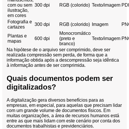
com ou sem
300 dpi
RGB (colorido)
Texto/imagem
PD
ilustração,
em cores
Fotografia e
300 dpi
RGB (colorido)
Imagem
PN
cartazes
Monocromático
Plantas e
600 dpi
(preto e
Texto/imagem
PN
mapas
branco)
Na hipótese de o arquivo ser comprimido, deve ser
realizada compressão sem perda, de forma que a
informação obtida após a descompressão seja idêntica
à informação antes de ser comprimida.
Quais documentos podem ser
digitalizados?
A digitalização gera diversos benefícios para as
empresas, em especial, para aquelas que precisam lidar
com um grande volume de documentos físicos. Em
muitas organizações, a área de recursos humanos está
entre as que mais lidam com este cenário por conta dos
documentos trabalhistas e previdenciários.