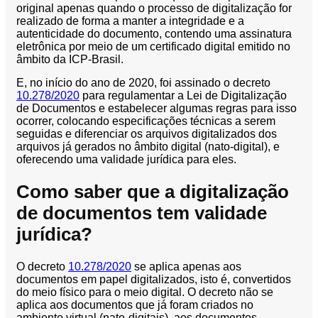
original apenas quando o processo de digitalização for
realizado de forma a manter a integridade e a
Segurança
autenticidade do documento, contendo uma assinatura
da
eletrônica por meio de um certificado digital emitido no
Informação
âmbito da ICP-Brasil.
Cibernética
da
E, no início do ano de 2020, foi assinado o decreto
Central
10.278/2020
para regulamentar a Lei de Digitalização
de
de Documentos e estabelecer algumas regras para isso
Vendas
ocorrer, colocando especificações técnicas a serem
seguidas e diferenciar os arquivos digitalizados dos
Normas
arquivos já gerados no âmbito digital (nato-digital), e
de
oferecendo uma validade jurídica para eles.
Proteção
a
Como saber que a digitalização
Lei
de documentos tem validade
Geral
de
jurídica?
Proteção
de
O decreto
10.278/2020
se aplica apenas aos
Dados
documentos em papel digitalizados, isto é, convertidos
do meio físico para o meio digital. O decreto não se
Blog
aplica aos documentos que já foram criados no
Contato
ambiente virtual (nato-digitais), aos documentos