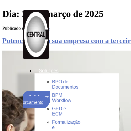
Dia:
25 de março de 2025
Publicado em
25/03/2025
Potencializando sua empresa com a terceir
Soluções
BPO de
Documentos
BPM
Solicite um
Workflow
orçamento
GED e
ECM
Formalização
e