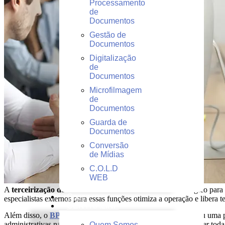
Processamento
de
Documentos
Gestão de
Documentos
Digitalização
de
Documentos
Microfilmagem
de
Documentos
Guarda de
Documentos
Conversão
de Mídias
C.O.L.D
WEB
A
terceirização do backoffice
tem sido um caminho estratégico par
Cases
especialistas externos para essas funções otimiza a operação e libera 
CENTRALINF
Além disso, o
BPO (Business Process Outsourcing)
se tornou uma p
administrativas nas mãos de quem entende do assunto pode fazer toda 
Quem Somos