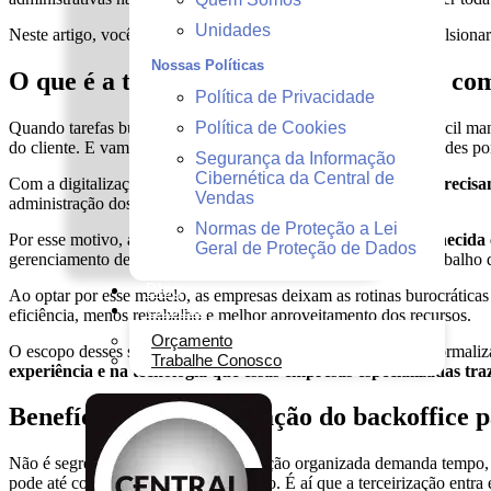
Unidades
Neste artigo, você vai entender como essa estratégia pode impulsionar 
Nossas Políticas
O que é a terceirização do backoffice e c
Política de Privacidade
Quando tarefas burocráticas consomem tempo e recursos, é difícil man
Política de Cookies
do cliente. E vamos combinar: ninguém quer perder oportunidades por
Segurança da Informação
Cibernética da Central de
Com a digitalização avançando a passos largos,
as empresas precis
Vendas
administração dos negócios seja ágil, segura e eficiente.
Normas de Proteção a Lei
Por esse motivo,
a terceirização do backoffice, também conhecida
Geral de Proteção de Dados
gerenciamento de documentos até a automação de fluxos de trabalho q
Blog
Ao optar por esse modelo, as empresas deixam as rotinas burocráticas
Contato
eficiência, menos retrabalho e melhor aproveitamento dos recursos.
Orçamento
O escopo desses serviços varia bastante, abrangendo desde a formaliz
Trabalhe Conosco
experiência e na tecnologia que essas empresas especializadas tra
Benefícios da terceirização do backoffice 
Não é segredo que manter uma operação organizada demanda tempo, re
pode até comprometer seu crescimento. É aí que a terceirização entra