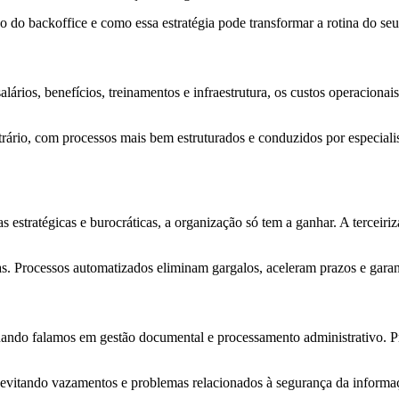
o do backoffice e como essa estratégia pode transformar a rotina do se
lários, benefícios, treinamentos e infraestrutura, os custos operacionai
trário, com processos mais bem estruturados e conduzidos por especialis
s estratégicas e burocráticas, a organização só tem a ganhar. A terceiri
. Processos automatizados eliminam gargalos, aceleram prazos e garant
uando falamos em gestão documental e processamento administrativo. Pr
, evitando vazamentos e problemas relacionados à segurança da informa