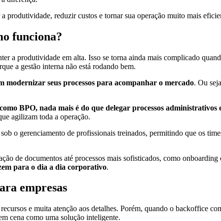
a produtividade, reduzir custos e tornar sua operação muito mais eficie
omo funciona?
ter a produtividade em alta. Isso se torna ainda mais complicado quan
que a gestão interna não está rodando bem.
am modernizar seus processos para acompanhar o mercado
. Ou sej
 como BPO, nada mais é do que delegar processos administrativos e
ue agilizam toda a operação.
 sob o gerenciamento de profissionais treinados, permitindo que os time
ação de documentos até processos mais sofisticados, como onboarding di
zem para o dia a dia corporativo
.
para empresas
cursos e muita atenção aos detalhes. Porém, quando o backoffice come
 em cena como uma solução inteligente.