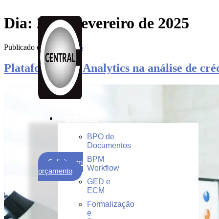
Dia:
28 de fevereiro de 2025
Publicado em
28/02/2025
Plataformas de Analytics na análise de créd
Soluções
BPO de
Documentos
BPM
Solicite um
Workflow
orçamento
GED e
ECM
Formalização
e