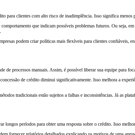
o para clientes com alto risco de inadimplência. Isso significa menos p
de comportamento que indicam possíveis problemas futuros. Ou seja, em
.
resas podem criar políticas mais flexíveis para clientes confiáveis, en
e de processos manuais. Assim, é possível liberar sua equipe para foca
oncessão de crédito diminui significativamente. Isso melhora a experi
todos tradicionais estão sujeitos a falhas e inconsistências. Já as plat
ar longos períodos para obter uma resposta sobre o crédito. Isso melhora
dem fornecer relatórios detalhados explicando os motivos de uma apro