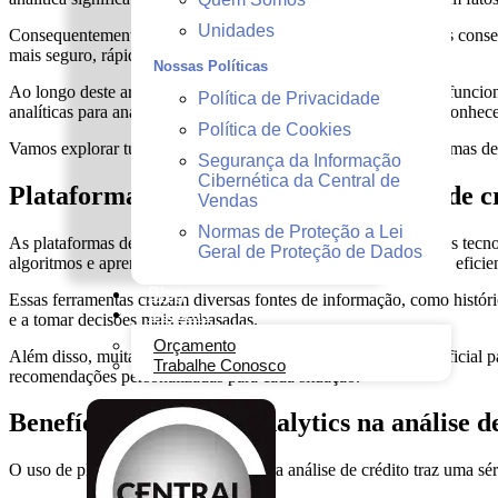
Unidades
Consequentemente, organizações que adotam essas plataformas consegue
mais seguro, rápido e escalável.
Nossas Políticas
Ao longo deste artigo, você entenderá como essas ferramentas funcion
Política de Privacidade
analíticas para análise de crédito, este é o momento certo para conhec
Política de Cookies
Vamos explorar tudo o que você precisa saber sobre as plataformas d
Segurança da Informação
Cibernética da Central de
Plataformas de Analytics para análise de 
Vendas
Normas de Proteção a Lei
As plataformas de Analytics para análise de crédito são soluções tecno
Geral de Proteção de Dados
algoritmos e aprendizado de máquina para tornar a análise mais eficien
Blog
Essas ferramentas cruzam diversas fontes de informação, como históri
Contato
e a tomar decisões mais embasadas.
Orçamento
Além disso, muitas dessas plataformas utilizam inteligência artificial
Trabalhe Conosco
recomendações personalizadas para cada situação.
Benefícios do uso de Analytics na análise d
O uso de plataformas de Analytics para análise de crédito traz uma sér