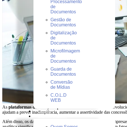
Processamento
de
Documentos
Gestão de
Documentos
Digitalização
de
Documentos
Microfilmagem
de
Documentos
Guarda de
Documentos
Conversão
de Mídias
C.O.L.D
WEB
As
plataformas de Analytics para análise de crédito
estão revoluci
Cases
ajudam a prever inadimplência, aumentar a assertividade das concessõe
CENTRALINF
Além disso, os dados nunca foram tão valiosos quanto hoje. Empresas 
analítica significa substituir suposições por decisões baseadas em fatos
Quem Somos