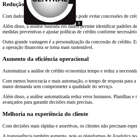
Redução de riscos financeiros
Com dados mais precisos, sua empresa pode evitar concessões de crédit
X
Além disso, a análise baseada em dados permite identificar padrões 
medidas preventivas e ajustar políticas de crédito conforme necessário
Outra grande vantagem é a personalização da concessão de crédito. Emp
a operação financeira se torna mais sustentável.
Aumento da eficiência operacional
Automatizar a análise de crédito economiza tempo e reduz a necessidad
Com menos burocracia e mais automação, o tempo de resposta para a c
maior demanda sem comprometer a qualidade do serviço.
Além disso, a análise automatizada reduz erros humanos. Planilhas e mé
avançados para garantir decisões mais precisas.
Melhoria na experiência do cliente
Com decisões mais rápidas e assertivas, os clientes não precisam esper
A transparência também aumenta, pois as plataformas de Analytics po