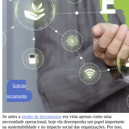
ECM
Formalização
e
Processamento
de
Documentos
Gestão
de
Documentos
Digitalização
de
Documentos
Solicite
Microfilmagem
um
de
orçamento
Documentos
Guarda
de
Se antes a
gestão de documentos
era vista apenas como uma
Documentos
necessidade operacional, hoje ela desempenha um papel importante
na sustentabilidade e no impacto social das organizações. Por isso,