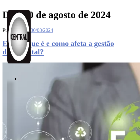
Dia:
30 de agosto de 2024
Publicado em
30/08/2024
ESG: o que é e como afeta a gestão
documental?
Soluções
BPO
de
Documentos
BPM
Workflow
GED
e