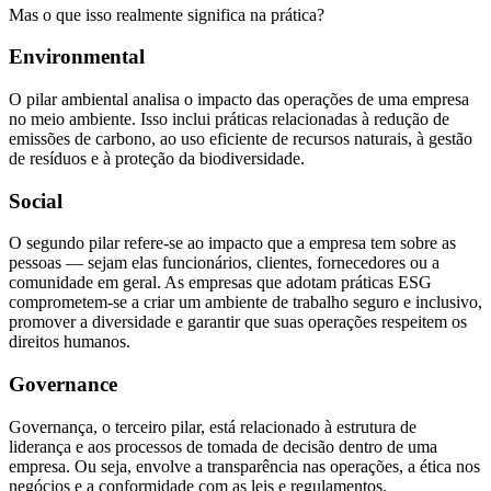
Mas o que isso realmente significa na prática?
Segurança
da
Environmental
Informação
Cibernética
O pilar ambiental analisa o impacto das operações de uma empresa
no meio ambiente. Isso inclui práticas relacionadas à redução de
da
emissões de carbono, ao uso eficiente de recursos naturais, à gestão
Central
de resíduos e à proteção da biodiversidade.
de
Vendas
Social
Normas
O segundo pilar refere-se ao impacto que a empresa tem sobre as
de
pessoas — sejam elas funcionários, clientes, fornecedores ou a
Proteção
comunidade em geral. As empresas que adotam práticas ESG
a
comprometem-se a criar um ambiente de trabalho seguro e inclusivo,
Lei
promover a diversidade e garantir que suas operações respeitem os
Geral
direitos humanos.
de
Proteção
Governance
de
Dados
Governança, o terceiro pilar, está relacionado à estrutura de
liderança e aos processos de tomada de decisão dentro de uma
Blog
empresa. Ou seja, envolve a transparência nas operações, a ética nos
Contato
negócios e a conformidade com as leis e regulamentos.