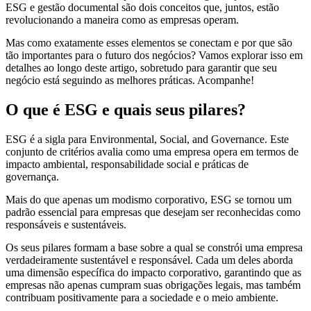
Conversão
ESG e gestão documental são dois conceitos que, juntos, estão
de
revolucionando a maneira como as empresas operam.
Mídias
Mas como exatamente esses elementos se conectam e por que são
tão importantes para o futuro dos negócios? Vamos explorar isso em
C.O.L.D
detalhes ao longo deste artigo, sobretudo para garantir que seu
WEB
negócio está seguindo as melhores práticas. Acompanhe!
Cases
O que é ESG e quais seus pilares?
CENTRALINF
Quem
ESG é a sigla para Environmental, Social, and Governance. Este
Somos
conjunto de critérios avalia como uma empresa opera em termos de
impacto ambiental, responsabilidade social e práticas de
Unidades
governança.
Nossas
Mais do que apenas um modismo corporativo, ESG se tornou um
Políticas
padrão essencial para empresas que desejam ser reconhecidas como
responsáveis e sustentáveis.
Política
de
Os seus pilares formam a base sobre a qual se constrói uma empresa
Privacidade
verdadeiramente sustentável e responsável. Cada um deles aborda
uma dimensão específica do impacto corporativo, garantindo que as
Política
empresas não apenas cumpram suas obrigações legais, mas também
de
contribuam positivamente para a sociedade e o meio ambiente.
Cookies